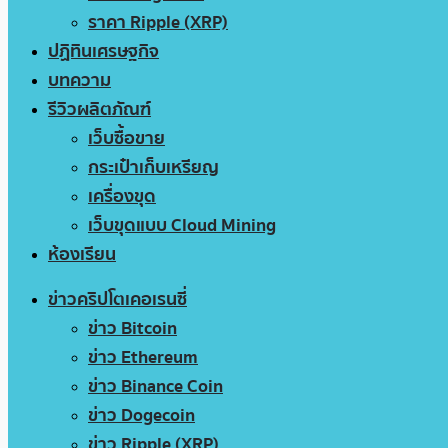
ราคา Ripple (XRP)
ปฏิทินเศรษฐกิจ
บทความ
รีวิวผลิตภัณฑ์
เว็บซื้อขาย
กระเป๋าเก็บเหรียญ
เครื่องขุด
เว็บขุดแบบ Cloud Mining
ห้องเรียน
ข่าวคริปโตเคอเรนซี่
ข่าว Bitcoin
ข่าว Ethereum
ข่าว Binance Coin
ข่าว Dogecoin
ข่าว Ripple (XRP)