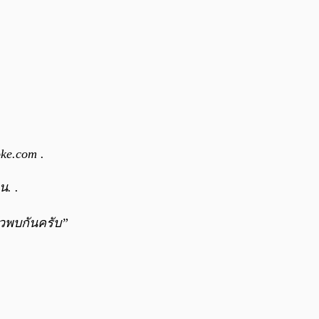
ke.com .
น. .
ล้วพบกันครับ”