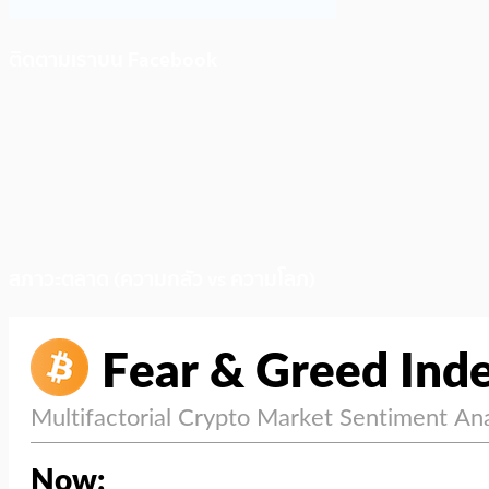
ติดตามเราบน Facebook
สภาวะตลาด (ความกลัว vs ความโลภ)