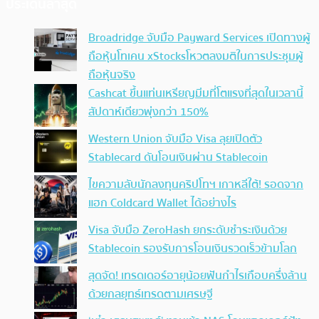
ประเด็นล่าสุด
Broadridge จับมือ Payward Services เปิดทางผู้
ถือหุ้นโทเคน xStocksโหวตลงมติในการประชุมผู้
ถือหุ้นจริง
Cashcat ขึ้นแท่นเหรียญมีมที่โตแรงที่สุดในเวลานี้
สัปดาห์เดียวพุ่งกว่า 150%
Western Union จับมือ Visa ลุยเปิดตัว
Stablecard ดันโอนเงินผ่าน Stablecoin
ไขความลับนักลงทุนคริปโทฯ เกาหลีใต้! รอดจาก
แฮก Coldcard Wallet ได้อย่างไร
Visa จับมือ ZeroHash ยกระดับชำระเงินด้วย
Stablecoin รองรับการโอนเงินรวดเร็วข้ามโลก
สุดจัด! เทรดเดอร์อายุน้อยฟันกำไรเกือบครึ่งล้าน
ด้วยกลยุทธ์เทรดตามเศรษฐี