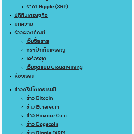
ราคา Ripple (XRP)
ปฏิทินเศรษฐกิจ
บทความ
รีวิวผลิตภัณฑ์
เว็บซื้อขาย
กระเป๋าเก็บเหรียญ
เครื่องขุด
เว็บขุดแบบ Cloud Mining
ห้องเรียน
ข่าวคริปโตเคอเรนซี่
ข่าว Bitcoin
ข่าว Ethereum
ข่าว Binance Coin
ข่าว Dogecoin
ข่าว Ripple (XRP)