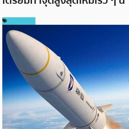
เตรียมทำจุดสูงสุดใหม่เร็ว ๆ นี้
ราคา Bitcoin