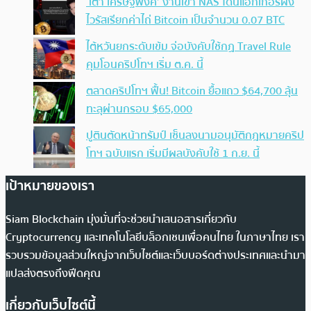
‘เต๋า เศรษฐพงศ์’ งานเข้า NAS โดนแฮกเกอร์ฝัง
ไวรัสเรียกค่าไถ่ Bitcoin เป็นจำนวน 0.07 BTC
ไต้หวันยกระดับเข้ม จ่อบังคับใช้กฏ Travel Rule
คุมโอนคริปโทฯ เริ่ม ต.ค. นี้
ตลาดคริปโทฯ ฟื้น! Bitcoin ยื้อแถว $64,700 ลุ้น
ทะลุผ่านกรอบ $65,000
ปูตินตัดหน้าทรัมป์ เซ็นลงนามอนุมัติกฎหมายคริป
โทฯ ฉบับแรก เริ่มมีผลบังคับใช้ 1 ก.ย. นี้
เป้าหมายของเรา
Siam Blockchain มุ่งมั่นที่จะช่วยนำเสนอสารเกี่ยวกับ
Cryptocurrency และเทคโนโลยีบล็อกเชนเพื่อคนไทย ในภาษาไทย เรา
รวบรวมข้อมูลส่วนใหญ่จากเว็บไซต์และเว็บบอร์ดต่างประเทศและนำมา
แปลส่งตรงถึงฟีดคุณ
เกี่ยวกับเว็บไซต์นี้