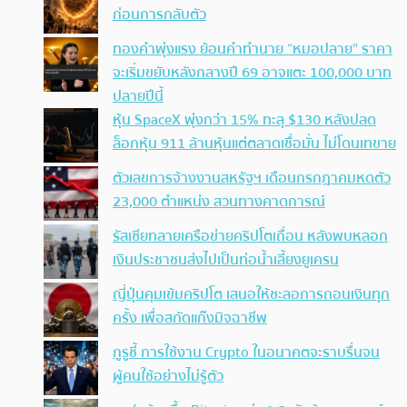
ก่อนการกลับตัว
ทองคำพุ่งแรง ย้อนคำทำนาย “หมอปลาย” ราคา
จะเริ่มขยับหลังกลางปี 69 อาจแตะ 100,000 บาท
ปลายปีนี้
หุ้น SpaceX พุ่งกว่า 15% ทะลุ $130 หลังปลด
ล็อกหุ้น 911 ล้านหุ้นแต่ตลาดเชื่อมั่น ไม่โดนเทขาย
ตัวเลขการจ้างงานสหรัฐฯ เดือนกรกฎาคมหดตัว
23,000 ตำแหน่ง สวนทางคาดการณ์
รัสเซียทลายเครือข่ายคริปโตเถื่อน หลังพบหลอก
เงินประชาชนส่งไปเป็นท่อน้ำเลี้ยงยูเครน
ญี่ปุ่นคุมเข้มคริปโต เสนอให้ชะลอการถอนเงินทุก
ครั้ง เพื่อสกัดแก๊งมิจฉาชีพ
กูรูชี้ การใช้งาน Crypto ในอนาคตจะราบรื่นจน
ผู้คนใช้อย่างไม่รู้ตัว