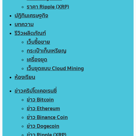
ราคา Ripple (XRP)
ปฏิทินเศรษฐกิจ
บทความ
รีวิวผลิตภัณฑ์
เว็บซื้อขาย
กระเป๋าเก็บเหรียญ
เครื่องขุด
เว็บขุดแบบ Cloud Mining
ห้องเรียน
ข่าวคริปโตเคอเรนซี่
ข่าว Bitcoin
ข่าว Ethereum
ข่าว Binance Coin
ข่าว Dogecoin
ข่าว Ripple (XRP)