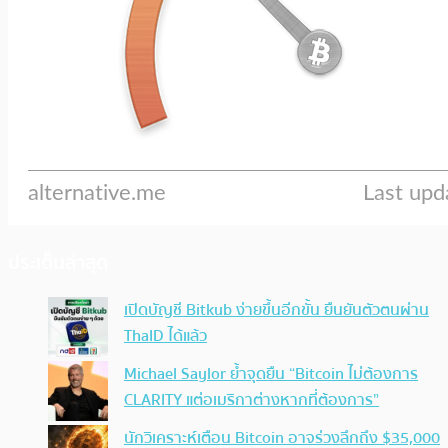
ประเด็นล่าสุด
เปิดบัญชี Bitkub ง่ายขึ้นอีกขั้น ยืนยันตัวตนผ่าน
ThaID ได้แล้ว
Michael Saylor ย้ำจุดยืน “Bitcoin ไม่ต้องการ
CLARITY แต่อเมริกาต่างหากที่ต้องการ”
นักวิเคราะห์เตือน Bitcoin อาจร่วงลึกถึง $35,000