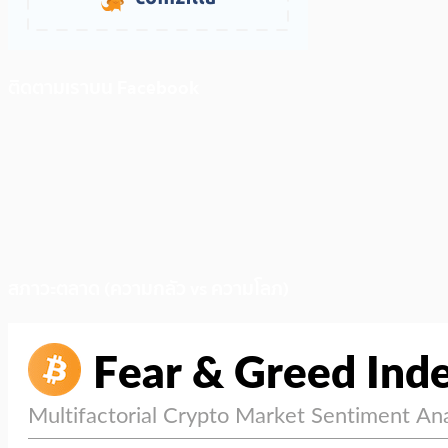
ติดตามเราบน Facebook
สภาวะตลาด (ความกลัว vs ความโลภ)