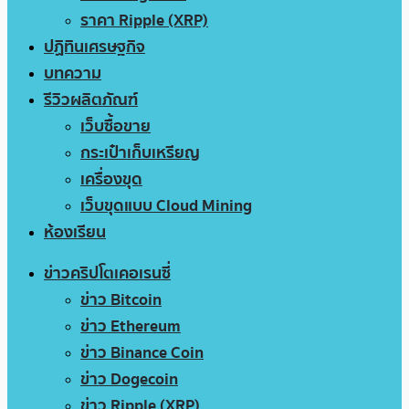
ราคา Ripple (XRP)
ปฏิทินเศรษฐกิจ
บทความ
รีวิวผลิตภัณฑ์
เว็บซื้อขาย
กระเป๋าเก็บเหรียญ
เครื่องขุด
เว็บขุดแบบ Cloud Mining
ห้องเรียน
ข่าวคริปโตเคอเรนซี่
ข่าว Bitcoin
ข่าว Ethereum
ข่าว Binance Coin
ข่าว Dogecoin
ข่าว Ripple (XRP)