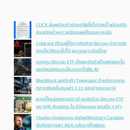
ประเด็นล่าสุด
CLICX ลั่นพร้อมดำเนินคดีผู้ตั้งใจบิดหนี้ พร้อมปิด
รับสมัครชั่วคราวหลังคนแห่ยื่นจนระบบล้น
Coldcard เตือนผู้ใช้งานรีบย้าย Bitcoin ด่วน หลัง
ช่องโหว่ยังอุดไม่ได้ และถูกเจาะต่อเนื่อง
กองทุน Bitcoin ETF เจ๊งและปิดตัวเป็นแห่งแรกใน
สหรัฐหลังเงินทุนไหลออกไปฝั่ง AI
BlackRock ลุยเปิดตัว Tokenized สำหรับกองทุน
ตลาดเงินยุโรปมูลค่า 3.11 แสนล้านดอลลาร์
แบงก์ใหญ่สุดของอิตาลี ลดสัดส่วน Bitcoin ETF
ลง 99% หันลงทุน ใน Ethereum แทนถึง 3 เท่า
Charles Hoskinson ปลุกพลังคอมมูฯ Cardano
ลั่นต้องการพา ADA กลับมาเป็นผู้ชนะ