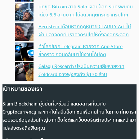
นักขุด Bitcoin สาย Solo เจอบล็อก รับทรัพย์คน
เดียว 6.6 ล้านบาท ไม่สนวิกฤตศรัทธาคริปโทฯ
Bernstein เตือนหากกฎหมาย CLARITY Act ไม่
ผ่าน อาจกดดันราคาคริปโตให้ดิ่งลงอีกระลอก
ทั่วโลกช็อก Telegram หายจาก App Store
ชั่วคราว ก่อนกลับมาใช้งานได้ปกติ
Galaxy Research ประเมินความเสียหายจาก
Coldcard อาจพุ่งสูงถึง $130 ล้าน
เป้าหมายของเรา
Siam Blockchain มุ่งมั่นที่จะช่วยนำเสนอสารเกี่ยวกับ
Cryptocurrency และเทคโนโลยีบล็อกเชนเพื่อคนไทย ในภาษาไทย เรา
รวบรวมข้อมูลส่วนใหญ่จากเว็บไซต์และเว็บบอร์ดต่างประเทศและนำมา
แปลส่งตรงถึงฟีดคุณ