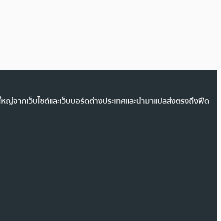
วนใหญ่จากเว็บไซต์และเว็บบอร์ดต่างประเทศและนำมาแปลส่งตรงถึงฟีด