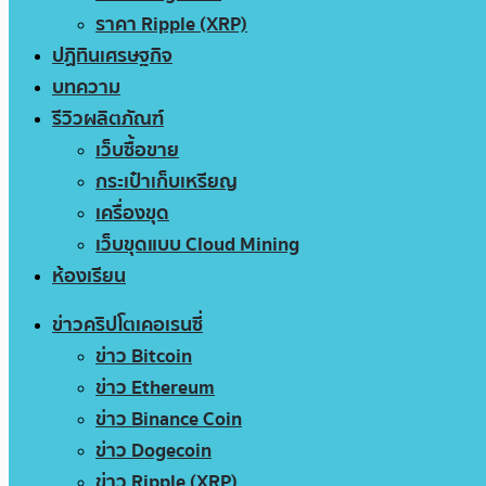
ราคา Ripple (XRP)
ปฏิทินเศรษฐกิจ
บทความ
รีวิวผลิตภัณฑ์
เว็บซื้อขาย
กระเป๋าเก็บเหรียญ
เครื่องขุด
เว็บขุดแบบ Cloud Mining
ห้องเรียน
ข่าวคริปโตเคอเรนซี่
ข่าว Bitcoin
ข่าว Ethereum
ข่าว Binance Coin
ข่าว Dogecoin
ข่าว Ripple (XRP)