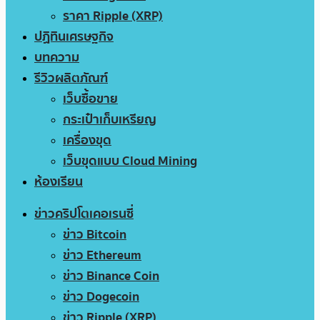
ราคา Ripple (XRP)
ปฏิทินเศรษฐกิจ
บทความ
รีวิวผลิตภัณฑ์
เว็บซื้อขาย
กระเป๋าเก็บเหรียญ
เครื่องขุด
เว็บขุดแบบ Cloud Mining
ห้องเรียน
ข่าวคริปโตเคอเรนซี่
ข่าว Bitcoin
ข่าว Ethereum
ข่าว Binance Coin
ข่าว Dogecoin
ข่าว Ripple (XRP)