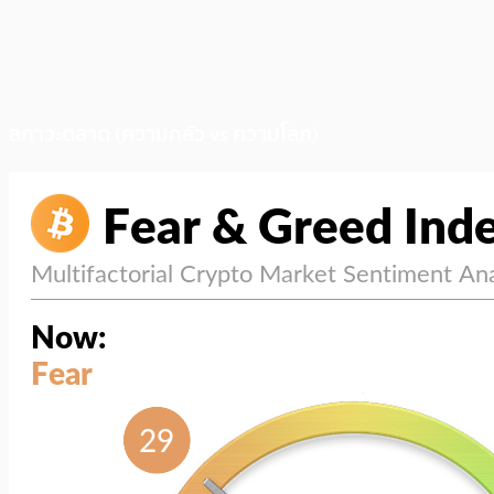
สภาวะตลาด (ความกลัว vs ความโลภ)