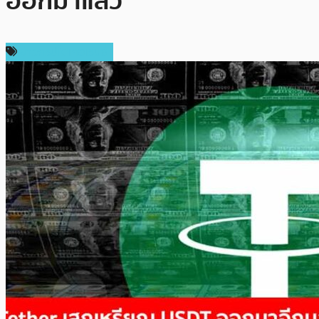
ออกมาแล้ว
ข่าวคริปโตเคอเรนซี่