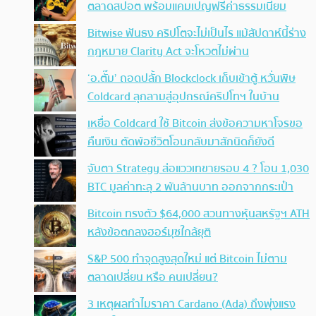
ตลาดสปอต พร้อมแคมเปญฟรีค่าธรรมเนียม
Bitwise ฟันธง คริปโตจะไม่เป็นไร แม้สัปดาห์นี้ร่าง
กฎหมาย Clarity Act จะโหวตไม่ผ่าน
‘อ.ตั๊ม’ ถอดปลั้ก Blockclock เก็บเข้าตู้ หวั่นพิษ
Coldcard ลุกลามสู่อุปกรณ์คริปโทฯ ในบ้าน
เหยื่อ Coldcard ใช้ Bitcoin ส่งข้อความหาโจรขอ
คืนเงิน ตัดพ้อชีวิตโอนกลับมาสักนิดก็ยังดี
จับตา Strategy ส่อแววเทขายรอบ 4 ? โอน 1,030
BTC มูลค่าทะลุ 2 พันล้านบาท ออกจากกระเป๋า
Bitcoin ทรงตัว $64,000 สวนทางหุ้นสหรัฐฯ ATH
หลังข้อตกลงฮอร์มุซใกล้ยุติ
S&P 500 ทำจุดสูงสุดใหม่ แต่ Bitcoin ไม่ตาม
ตลาดเปลี่ยน หรือ คนเปลี่ยน?
3 เหตุผลทำไมราคา Cardano (Ada) ถึงพุ่งแรง