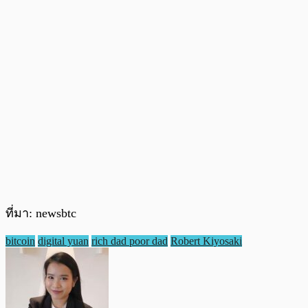
ที่มา: newsbtc
bitcoin
digital yuan
rich dad poor dad
Robert Kiyosaki