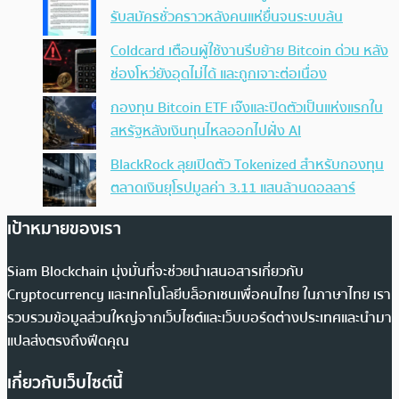
รับสมัครชั่วคราวหลังคนแห่ยื่นจนระบบล้น
Coldcard เตือนผู้ใช้งานรีบย้าย Bitcoin ด่วน หลัง
ช่องโหว่ยังอุดไม่ได้ และถูกเจาะต่อเนื่อง
กองทุน Bitcoin ETF เจ๊งและปิดตัวเป็นแห่งแรกใน
สหรัฐหลังเงินทุนไหลออกไปฝั่ง AI
BlackRock ลุยเปิดตัว Tokenized สำหรับกองทุน
ตลาดเงินยุโรปมูลค่า 3.11 แสนล้านดอลลาร์
เป้าหมายของเรา
Siam Blockchain มุ่งมั่นที่จะช่วยนำเสนอสารเกี่ยวกับ
Cryptocurrency และเทคโนโลยีบล็อกเชนเพื่อคนไทย ในภาษาไทย เรา
รวบรวมข้อมูลส่วนใหญ่จากเว็บไซต์และเว็บบอร์ดต่างประเทศและนำมา
แปลส่งตรงถึงฟีดคุณ
เกี่ยวกับเว็บไซต์นี้