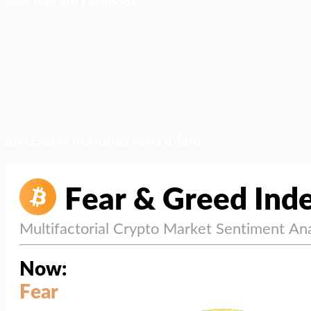
ติดตามเราบน Facebook
สภาวะตลาด (ความกลัว vs ความโลภ)