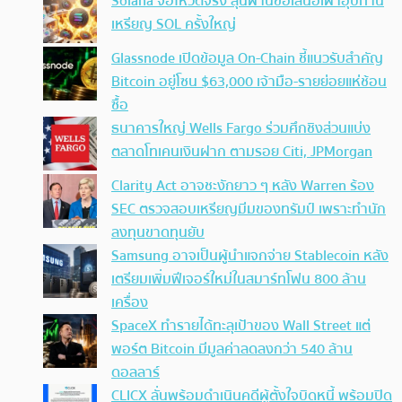
Solana จ่อโหวตจริง ลุ้นผ่านข้อเสนอเผาอุปทาน
เหรียญ SOL ครั้งใหญ่
Glassnode เปิดข้อมูล On-Chain ชี้แนวรับสำคัญ
Bitcoin อยู่โซน $63,000 เจ้ามือ-รายย่อยแห่ช้อน
ซื้อ
ธนาคารใหญ่ Wells Fargo ร่วมศึกชิงส่วนแบ่ง
ตลาดโทเคนเงินฝาก ตามรอย Citi, JPMorgan
Clarity Act อาจชะงักยาว ๆ หลัง Warren ร้อง
SEC ตรวจสอบเหรียญมีมของทรัมป์ เพราะทำนัก
ลงทุนขาดทุนยับ
Samsung อาจเป็นผู้นำแจกจ่าย Stablecoin หลัง
เตรียมเพิ่มฟีเจอร์ใหม่ในสมาร์ทโฟน 800 ล้าน
เครื่อง
SpaceX ทำรายได้ทะลุเป้าของ Wall Street แต่
พอร์ต Bitcoin มีมูลค่าลดลงกว่า 540 ล้าน
ดอลลาร์
CLICX ลั่นพร้อมดำเนินคดีผู้ตั้งใจบิดหนี้ พร้อมปิด