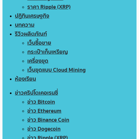
ราคา Ripple (XRP)
ปฏิทินเศรษฐกิจ
บทความ
รีวิวผลิตภัณฑ์
เว็บซื้อขาย
กระเป๋าเก็บเหรียญ
เครื่องขุด
เว็บขุดแบบ Cloud Mining
ห้องเรียน
ข่าวคริปโตเคอเรนซี่
ข่าว Bitcoin
ข่าว Ethereum
ข่าว Binance Coin
ข่าว Dogecoin
ข่าว Ripple (XRP)