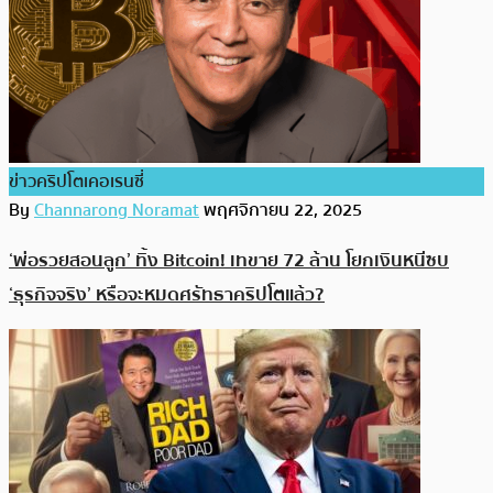
ข่าวคริปโตเคอเรนซี่
By
Channarong Noramat
พฤศจิกายน 22, 2025
‘พ่อรวยสอนลูก’ ทิ้ง Bitcoin! เทขาย 72 ล้าน โยกเงินหนีซบ
‘ธุรกิจจริง’ หรือจะหมดศรัทธาคริปโตแล้ว?