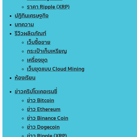
ราคา Ripple (XRP)
ปฏิทินเศรษฐกิจ
บทความ
รีวิวผลิตภัณฑ์
เว็บซื้อขาย
กระเป๋าเก็บเหรียญ
เครื่องขุด
เว็บขุดแบบ Cloud Mining
ห้องเรียน
ข่าวคริปโตเคอเรนซี่
ข่าว Bitcoin
ข่าว Ethereum
ข่าว Binance Coin
ข่าว Dogecoin
ข่าว Ripple (XRP)