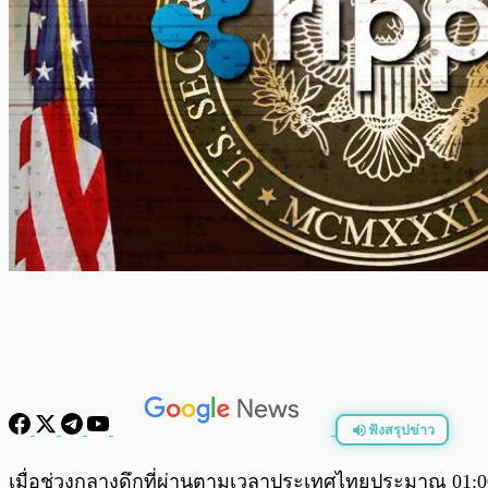
ฟังสรุปข่าว
พร้อมเล่น
เมื่อช่วงกลางดึกที่ผ่านตามเวลาประเทศไทยประมาณ 01:00