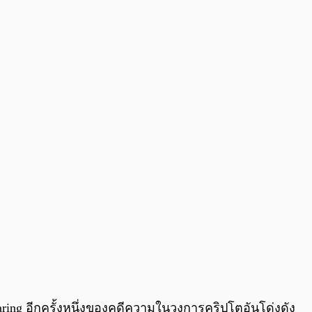
0:00
/
0:00
ring อีกครั้งหนึ่งของคดีความในวงการคริปโตอันโด่งดัง