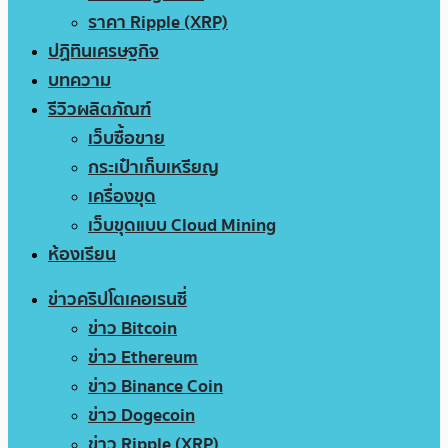
ราคา Ripple (XRP)
ปฏิทินเศรษฐกิจ
บทความ
รีวิวผลิตภัณฑ์
เว็บซื้อขาย
กระเป๋าเก็บเหรียญ
เครื่องขุด
เว็บขุดแบบ Cloud Mining
ห้องเรียน
ข่าวคริปโตเคอเรนซี่
ข่าว Bitcoin
ข่าว Ethereum
ข่าว Binance Coin
ข่าว Dogecoin
ข่าว Ripple (XRP)