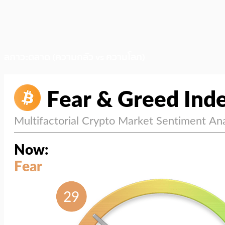
สภาวะตลาด (ความกลัว vs ความโลภ)