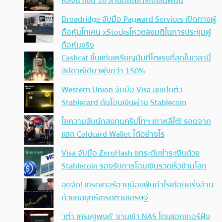
หลังนำเงิน 10 ล้านดอลลาร์ไปเล่นพนัน
Broadridge จับมือ Payward Services เปิดทางผู้
ถือหุ้นโทเคน xStocksโหวตลงมติในการประชุมผู้
ถือหุ้นจริง
Cashcat ขึ้นแท่นเหรียญมีมที่โตแรงที่สุดในเวลานี้
สัปดาห์เดียวพุ่งกว่า 150%
Western Union จับมือ Visa ลุยเปิดตัว
Stablecard ดันโอนเงินผ่าน Stablecoin
ไขความลับนักลงทุนคริปโทฯ เกาหลีใต้! รอดจาก
แฮก Coldcard Wallet ได้อย่างไร
Visa จับมือ ZeroHash ยกระดับชำระเงินด้วย
Stablecoin รองรับการโอนเงินรวดเร็วข้ามโลก
สุดจัด! เทรดเดอร์อายุน้อยฟันกำไรเกือบครึ่งล้าน
ด้วยกลยุทธ์เทรดตามเศรษฐี
‘เต๋า เศรษฐพงศ์’ งานเข้า NAS โดนแฮกเกอร์ฝัง