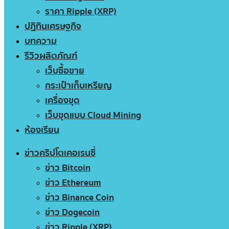
ราคา Ripple (XRP)
ปฏิทินเศรษฐกิจ
บทความ
รีวิวผลิตภัณฑ์
เว็บซื้อขาย
กระเป๋าเก็บเหรียญ
เครื่องขุด
เว็บขุดแบบ Cloud Mining
ห้องเรียน
ข่าวคริปโตเคอเรนซี่
ข่าว Bitcoin
ข่าว Ethereum
ข่าว Binance Coin
ข่าว Dogecoin
ข่าว Ripple (XRP)