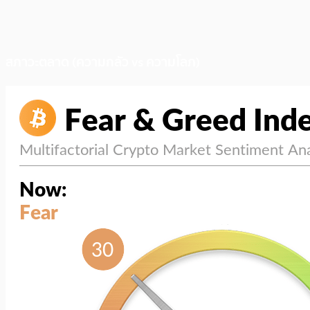
สภาวะตลาด (ความกลัว vs ความโลภ)