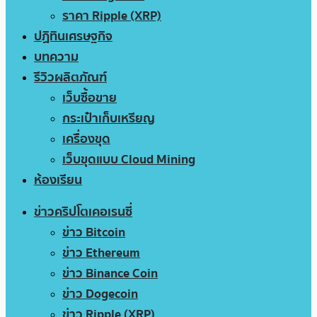
ราคา Ripple (XRP)
ปฏิทินเศรษฐกิจ
บทความ
รีวิวผลิตภัณฑ์
เว็บซื้อขาย
กระเป๋าเก็บเหรียญ
เครื่องขุด
เว็บขุดแบบ Cloud Mining
ห้องเรียน
ข่าวคริปโตเคอเรนซี่
ข่าว Bitcoin
ข่าว Ethereum
ข่าว Binance Coin
ข่าว Dogecoin
ข่าว Ripple (XRP)