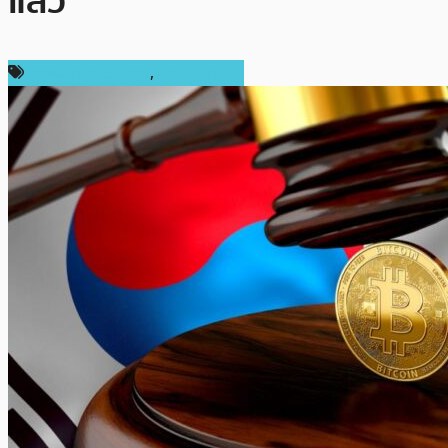
แล้ว
กฎหมายและรัฐบาล
,
ข่าว Bitcoin