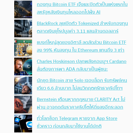
กองทุน Bitcoin ETF เจ๊งและปิดตัวเป็นแห่งแรกใน
สหรัฐหลังเงินทุนไหลออกไปฝั่ง AI
BlackRock ลุยเปิดตัว Tokenized สำหรับกองทุน
ตลาดเงินยุโรปมูลค่า 3.11 แสนล้านดอลลาร์
แบงก์ใหญ่สุดของอิตาลี ลดสัดส่วน Bitcoin ETF
ลง 99% หันลงทุน ใน Ethereum แทนถึง 3 เท่า
Charles Hoskinson ปลุกพลังคอมมูฯ Cardano
ลั่นต้องการพา ADA กลับมาเป็นผู้ชนะ
นักขุด Bitcoin สาย Solo เจอบล็อก รับทรัพย์คน
เดียว 6.6 ล้านบาท ไม่สนวิกฤตศรัทธาคริปโทฯ
Bernstein เตือนหากกฎหมาย CLARITY Act ไม่
ผ่าน อาจกดดันราคาคริปโตให้ดิ่งลงอีกระลอก
ทั่วโลกช็อก Telegram หายจาก App Store
ชั่วคราว ก่อนกลับมาใช้งานได้ปกติ