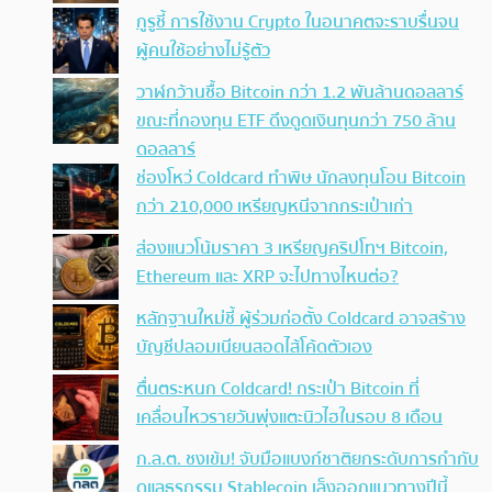
กูรูชี้ การใช้งาน Crypto ในอนาคตจะราบรื่นจน
ผู้คนใช้อย่างไม่รู้ตัว
วาฬกว้านซื้อ Bitcoin กว่า 1.2 พันล้านดอลลาร์
ขณะที่กองทุน ETF ดึงดูดเงินทุนกว่า 750 ล้าน
ดอลลาร์
ช่องโหว่ Coldcard ทำพิษ นักลงทุนโอน Bitcoin
กว่า 210,000 เหรียญหนีจากกระเป๋าเก่า
ส่องแนวโน้มราคา 3 เหรียญคริปโทฯ Bitcoin,
Ethereum และ XRP จะไปทางไหนต่อ?
หลักฐานใหม่ชี้ ผู้ร่วมก่อตั้ง Coldcard อาจสร้าง
บัญชีปลอมเนียนสอดไส้โค้ดตัวเอง
ตื่นตระหนก Coldcard! กระเป๋า Bitcoin ที่
เคลื่อนไหวรายวันพุ่งแตะนิวไฮในรอบ 8 เดือน
ก.ล.ต. ชงเข้ม! จับมือแบงก์ชาติยกระดับการกำกับ
ดูแลธุรกรรม Stablecoin เล็งออกแนวทางปีนี้