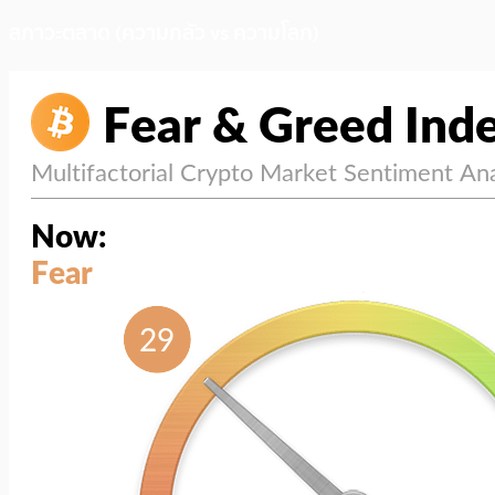
สภาวะตลาด (ความกลัว vs ความโลภ)