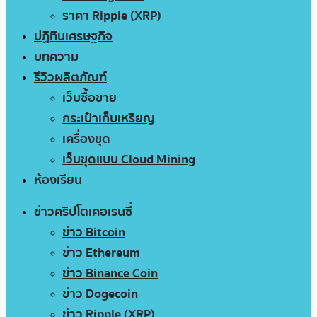
ราคา Ripple (XRP)
ปฏิทินเศรษฐกิจ
บทความ
รีวิวผลิตภัณฑ์
เว็บซื้อขาย
กระเป๋าเก็บเหรียญ
เครื่องขุด
เว็บขุดแบบ Cloud Mining
ห้องเรียน
ข่าวคริปโตเคอเรนซี่
ข่าว Bitcoin
ข่าว Ethereum
ข่าว Binance Coin
ข่าว Dogecoin
ข่าว Ripple (XRP)