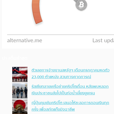
ประเด็นล่าสุด
ตัวเลขการจ้างงานสหรัฐฯ เดือนกรกฎาคมหดตัว
23,000 ตำแหน่ง สวนทางคาดการณ์
รัสเซียทลายเครือข่ายคริปโตเถื่อน หลังพบหลอก
เงินประชาชนส่งไปเป็นท่อน้ำเลี้ยงยูเครน
ญี่ปุ่นคุมเข้มคริปโต เสนอให้ชะลอการถอนเงินทุก
ครั้ง เพื่อสกัดแก๊งมิจฉาชีพ