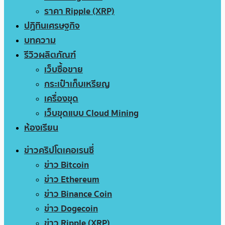
ราคา Ripple (XRP)
ปฏิทินเศรษฐกิจ
บทความ
รีวิวผลิตภัณฑ์
เว็บซื้อขาย
กระเป๋าเก็บเหรียญ
เครื่องขุด
เว็บขุดแบบ Cloud Mining
ห้องเรียน
ข่าวคริปโตเคอเรนซี่
ข่าว Bitcoin
ข่าว Ethereum
ข่าว Binance Coin
ข่าว Dogecoin
ข่าว Ripple (XRP)