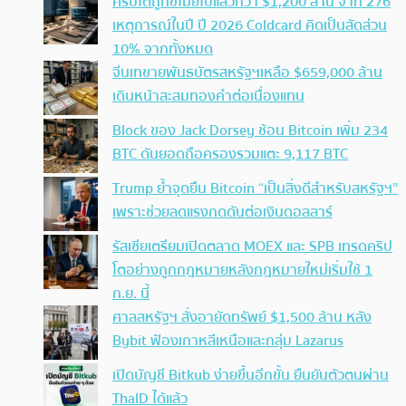
คริปโตถูกขโมยไปแล้วกว่า $1,200 ล้าน จาก 276
เหตุการณ์ในปี ปี 2026 Coldcard คิดเป็นสัดส่วน
10% จากทั้งหมด
จีนเทขายพันธบัตรสหรัฐฯเหลือ $659,000 ล้าน
เดินหน้าสะสมทองคำต่อเนื่องแทน
Block ของ Jack Dorsey ช้อน Bitcoin เพิ่ม 234
BTC ดันยอดถือครองรวมแตะ 9,117 BTC
Trump ย้ำจุดยืน Bitcoin “เป็นสิ่งดีสำหรับสหรัฐฯ”
เพราะช่วยลดแรงกดดันต่อเงินดอลลาร์
รัสเซียเตรียมเปิดตลาด MOEX และ SPB เทรดคริป
โตอย่างถูกกฎหมายหลังกฎหมายใหม่เริ่มใช้ 1
ก.ย. นี้
ศาลสหรัฐฯ สั่งอายัดทรัพย์ $1,500 ล้าน หลัง
Bybit ฟ้องเกาหลีเหนือและกลุ่ม Lazarus
เปิดบัญชี Bitkub ง่ายขึ้นอีกขั้น ยืนยันตัวตนผ่าน
ThaID ได้แล้ว