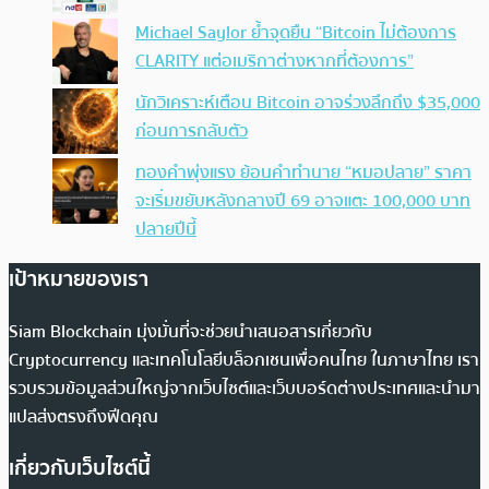
Michael Saylor ย้ำจุดยืน “Bitcoin ไม่ต้องการ
CLARITY แต่อเมริกาต่างหากที่ต้องการ”
นักวิเคราะห์เตือน Bitcoin อาจร่วงลึกถึง $35,000
ก่อนการกลับตัว
ทองคำพุ่งแรง ย้อนคำทำนาย “หมอปลาย” ราคา
จะเริ่มขยับหลังกลางปี 69 อาจแตะ 100,000 บาท
ปลายปีนี้
เป้าหมายของเรา
Siam Blockchain มุ่งมั่นที่จะช่วยนำเสนอสารเกี่ยวกับ
Cryptocurrency และเทคโนโลยีบล็อกเชนเพื่อคนไทย ในภาษาไทย เรา
รวบรวมข้อมูลส่วนใหญ่จากเว็บไซต์และเว็บบอร์ดต่างประเทศและนำมา
แปลส่งตรงถึงฟีดคุณ
เกี่ยวกับเว็บไซต์นี้