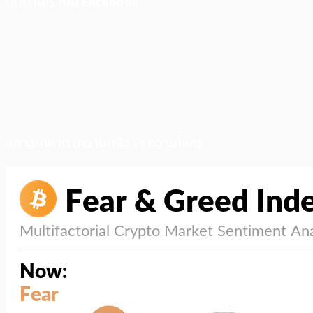
ติดตามเราบน Facebook
สภาวะตลาด (ความกลัว vs ความโลภ)