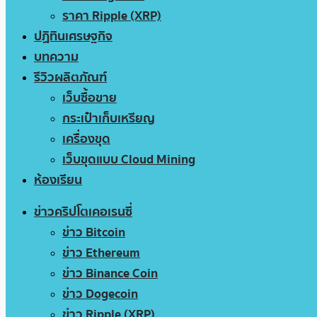
ราคา Ripple (XRP)
ปฏิทินเศรษฐกิจ
บทความ
รีวิวผลิตภัณฑ์
เว็บซื้อขาย
กระเป๋าเก็บเหรียญ
เครื่องขุด
เว็บขุดแบบ Cloud Mining
ห้องเรียน
ข่าวคริปโตเคอเรนซี่
ข่าว Bitcoin
ข่าว Ethereum
ข่าว Binance Coin
ข่าว Dogecoin
ข่าว Ripple (XRP)