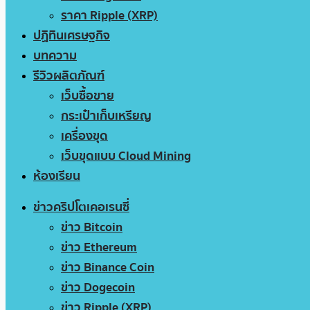
ราคา Ripple (XRP)
ปฏิทินเศรษฐกิจ
บทความ
รีวิวผลิตภัณฑ์
เว็บซื้อขาย
กระเป๋าเก็บเหรียญ
เครื่องขุด
เว็บขุดแบบ Cloud Mining
ห้องเรียน
ข่าวคริปโตเคอเรนซี่
ข่าว Bitcoin
ข่าว Ethereum
ข่าว Binance Coin
ข่าว Dogecoin
ข่าว Ripple (XRP)