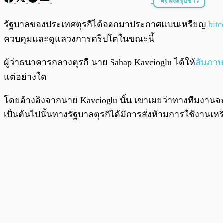
ฟังสรุปข่าว
พร้อมเล่น
รัฐบาลของประเทศตุรกีได้ออกมาประกาศแบนเหรียญ
bitc
ควบคุมและดูแลวงการคริปโตในขณะนี้
ผู้ว่าธนาคารกลางตุรกี นาย Sahap Kavcioglu ได้ให้
สัมภาษ
แต่อย่างใด
โดยอ้างอิงจากนาย Kavcioglu นั้น เขาเผยว่าทางทีมงานจะ
เป็นต้นไปนั้นทางรัฐบาลตุรกีได้มีการสั่งห้ามการใช้งานเห