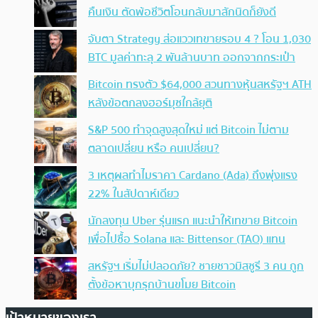
คืนเงิน ตัดพ้อชีวิตโอนกลับมาสักนิดก็ยังดี
จับตา Strategy ส่อแววเทขายรอบ 4 ? โอน 1,030
BTC มูลค่าทะลุ 2 พันล้านบาท ออกจากกระเป๋า
Bitcoin ทรงตัว $64,000 สวนทางหุ้นสหรัฐฯ ATH
หลังข้อตกลงฮอร์มุซใกล้ยุติ
S&P 500 ทำจุดสูงสุดใหม่ แต่ Bitcoin ไม่ตาม
ตลาดเปลี่ยน หรือ คนเปลี่ยน?
3 เหตุผลทำไมราคา Cardano (Ada) ถึงพุ่งแรง
22% ในสัปดาห์เดียว
นักลงทุน Uber รุ่นแรก แนะนำให้เทขาย Bitcoin
เพื่อไปซื้อ Solana และ Bittensor (TAO) แทน
สหรัฐฯ เริ่มไม่ปลอดภัย? ชายชาวมิสซูรี 3 คน ถูก
ตั้งข้อหาบุกรุกบ้านขโมย Bitcoin
เป้าหมายของเรา