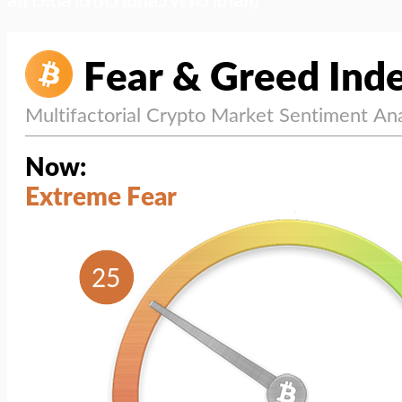
สภาวะตลาด (ความกลัว vs ความโลภ)