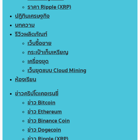
ราคา Ripple (XRP)
ปฏิทินเศรษฐกิจ
บทความ
รีวิวผลิตภัณฑ์
เว็บซื้อขาย
กระเป๋าเก็บเหรียญ
เครื่องขุด
เว็บขุดแบบ Cloud Mining
ห้องเรียน
ข่าวคริปโตเคอเรนซี่
ข่าว Bitcoin
ข่าว Ethereum
ข่าว Binance Coin
ข่าว Dogecoin
ข่าว Ripple (XRP)