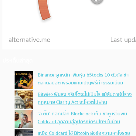
ประเด็นล่าสุด
Binance รุกหนัก เพิ่มหุ้น bStocks 10 ตัวดังเข้า
ตลาดสปอต พร้อมแคมเปญฟรีค่าธรรมเนียม
Bitwise ฟันธง คริปโตจะไม่เป็นไร แม้สัปดาห์นี้ร่าง
กฎหมาย Clarity Act จะโหวตไม่ผ่าน
‘อ.ตั๊ม’ ถอดปลั้ก Blockclock เก็บเข้าตู้ หวั่นพิษ
Coldcard ลุกลามสู่อุปกรณ์คริปโทฯ ในบ้าน
เหยื่อ Coldcard ใช้ Bitcoin ส่งข้อความหาโจรขอ