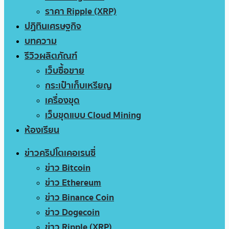
ราคา Ripple (XRP)
ปฏิทินเศรษฐกิจ
บทความ
รีวิวผลิตภัณฑ์
เว็บซื้อขาย
กระเป๋าเก็บเหรียญ
เครื่องขุด
เว็บขุดแบบ Cloud Mining
ห้องเรียน
ข่าวคริปโตเคอเรนซี่
ข่าว Bitcoin
ข่าว Ethereum
ข่าว Binance Coin
ข่าว Dogecoin
ข่าว Ripple (XRP)