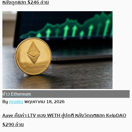
หลังถูกแฮก $246 ล้าน
ข่าว Ethereum
By
คุณเชน
พฤษภาคม 18, 2026
Aave คืนค่า LTV ของ WETH สู่ปกติ หลังวิกฤตแฮก KelpDAO
$290 ล้าน