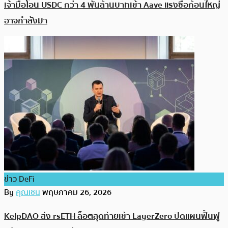
เจ้ามือโอน USDC กว่า 4 พันล้านบาทเข้า Aave แรงซื้อก้อนใหญ่
อาจกำลังมา
ข่าว DeFi
By
คุณเชน
พฤษภาคม 26, 2026
KelpDAO ส่ง rsETH ล็อตสุดท้ายเข้า LayerZero ปิดแผนฟื้นฟู