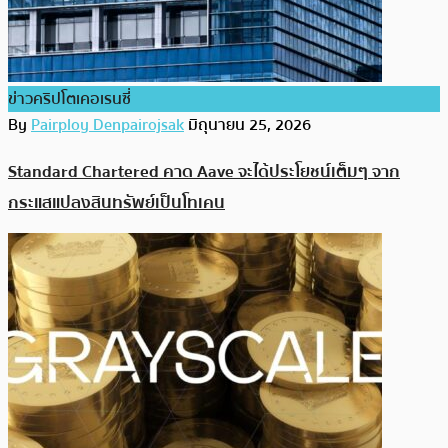
ข่าวคริปโตเคอเรนซี่
By
Pairploy Denpairojsak
มิถุนายน 25, 2026
Standard Chartered คาด Aave จะได้ประโยชน์เต็มๆ จาก
กระแสแปลงสินทรัพย์เป็นโทเคน