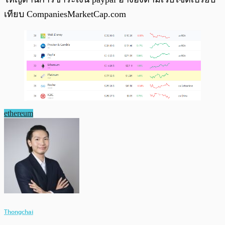
เทียบ CompaniesMarketCap.com
ethereum
Thongchai