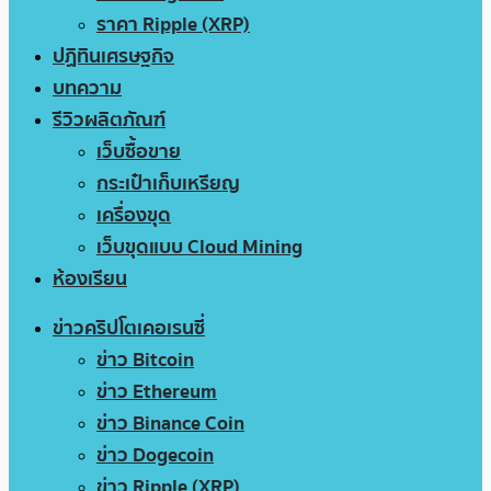
ราคา Ripple (XRP)
ปฏิทินเศรษฐกิจ
บทความ
รีวิวผลิตภัณฑ์
เว็บซื้อขาย
กระเป๋าเก็บเหรียญ
เครื่องขุด
เว็บขุดแบบ Cloud Mining
ห้องเรียน
ข่าวคริปโตเคอเรนซี่
ข่าว Bitcoin
ข่าว Ethereum
ข่าว Binance Coin
ข่าว Dogecoin
ข่าว Ripple (XRP)