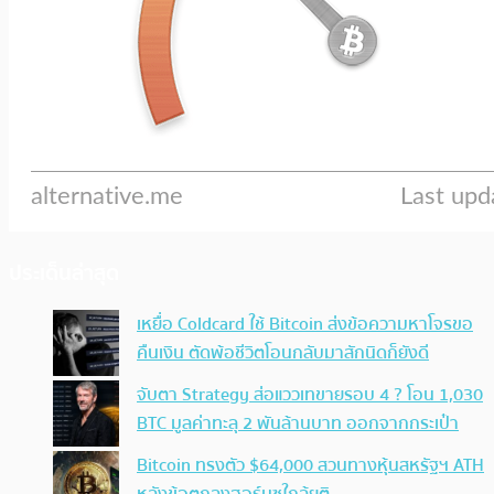
ประเด็นล่าสุด
เหยื่อ Coldcard ใช้ Bitcoin ส่งข้อความหาโจรขอ
คืนเงิน ตัดพ้อชีวิตโอนกลับมาสักนิดก็ยังดี
จับตา Strategy ส่อแววเทขายรอบ 4 ? โอน 1,030
BTC มูลค่าทะลุ 2 พันล้านบาท ออกจากกระเป๋า
Bitcoin ทรงตัว $64,000 สวนทางหุ้นสหรัฐฯ ATH