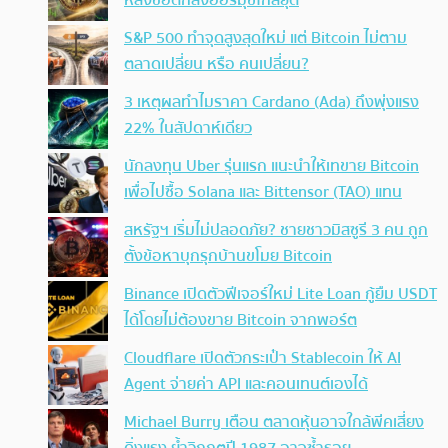
หลังข้อตกลงฮอร์มุซใกล้ยุติ
S&P 500 ทำจุดสูงสุดใหม่ แต่ Bitcoin ไม่ตาม
ตลาดเปลี่ยน หรือ คนเปลี่ยน?
3 เหตุผลทำไมราคา Cardano (Ada) ถึงพุ่งแรง
22% ในสัปดาห์เดียว
นักลงทุน Uber รุ่นแรก แนะนำให้เทขาย Bitcoin
เพื่อไปซื้อ Solana และ Bittensor (TAO) แทน
สหรัฐฯ เริ่มไม่ปลอดภัย? ชายชาวมิสซูรี 3 คน ถูก
ตั้งข้อหาบุกรุกบ้านขโมย Bitcoin
Binance เปิดตัวฟีเจอร์ใหม่ Lite Loan กู้ยืม USDT
ได้โดยไม่ต้องขาย Bitcoin จากพอร์ต
Cloudflare เปิดตัวกระเป๋า Stablecoin ให้ AI
Agent จ่ายค่า API และคอนเทนต์เองได้
Michael Burry เตือน ตลาดหุ้นอาจใกล้พีคเสี่ยง