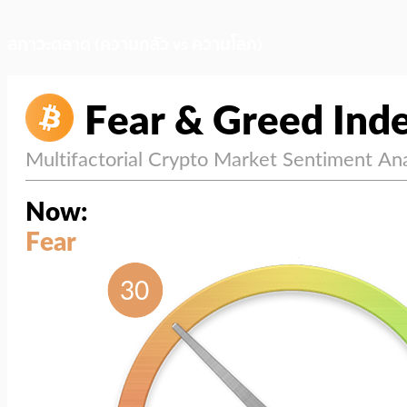
สภาวะตลาด (ความกลัว vs ความโลภ)