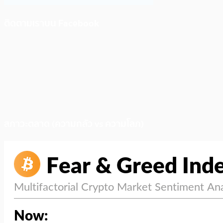
ติดตามเราบน Facebook
สภาวะตลาด (ความกลัว vs ความโลภ)