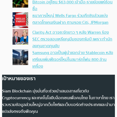
Bitcoin อยู่โซน $63,000 เจ้ามือ-รายย่อยแห่ช้อน
ซื้อ
ธนาคารใหญ่ Wells Fargo ร่วมศึกชิงส่วนแบ่ง
ตลาดโทเคนเงินฝาก ตามรอย Citi, JPMorgan
Clarity Act อาจชะงักยาว ๆ หลัง Warren ร้อง
SEC ตรวจสอบเหรียญมีมของทรัมป์ เพราะทำนัก
ลงทุนขาดทุนยับ
Samsung อาจเป็นผู้นำแจกจ่าย Stablecoin หลัง
เตรียมเพิ่มฟีเจอร์ใหม่ในสมาร์ทโฟน 800 ล้าน
เครื่อง
เป้าหมายของเรา
Siam Blockchain มุ่งมั่นที่จะช่วยนำเสนอสารเกี่ยวกับ
Cryptocurrency และเทคโนโลยีบล็อกเชนเพื่อคนไทย ในภาษาไทย เรา
รวบรวมข้อมูลส่วนใหญ่จากเว็บไซต์และเว็บบอร์ดต่างประเทศและนำมา
แปลส่งตรงถึงฟีดคุณ