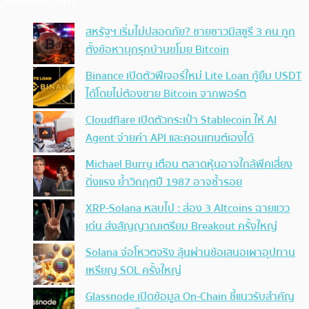
สหรัฐฯ เริ่มไม่ปลอดภัย? ชายชาวมิสซูรี 3 คน ถูก
ตั้งข้อหาบุกรุกบ้านขโมย Bitcoin
Binance เปิดตัวฟีเจอร์ใหม่ Lite Loan กู้ยืม USDT
ได้โดยไม่ต้องขาย Bitcoin จากพอร์ต
Cloudflare เปิดตัวกระเป๋า Stablecoin ให้ AI
Agent จ่ายค่า API และคอนเทนต์เองได้
Michael Burry เตือน ตลาดหุ้นอาจใกล้พีคเสี่ยง
ดิ่งแรง ย้ำวิกฤตปี 1987 อาจซ้ำรอย
XRP-Solana หลบไป : ส่อง 3 Altcoins ฉายแวว
เด่น ส่งสัญญาณเตรียม Breakout ครั้งใหญ่
Solana จ่อโหวตจริง ลุ้นผ่านข้อเสนอเผาอุปทาน
เหรียญ SOL ครั้งใหญ่
Glassnode เปิดข้อมูล On-Chain ชี้แนวรับสำคัญ