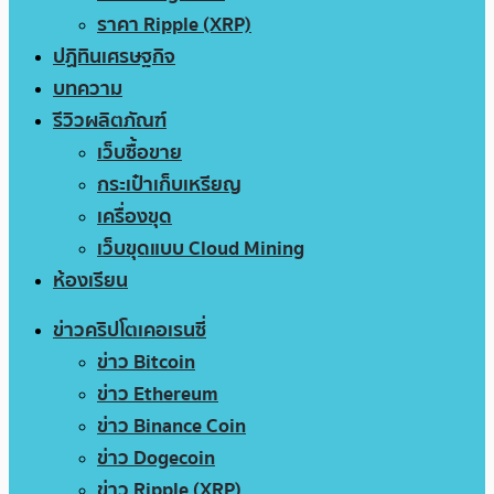
ราคา Ripple (XRP)
ปฏิทินเศรษฐกิจ
บทความ
รีวิวผลิตภัณฑ์
เว็บซื้อขาย
กระเป๋าเก็บเหรียญ
เครื่องขุด
เว็บขุดแบบ Cloud Mining
ห้องเรียน
ข่าวคริปโตเคอเรนซี่
ข่าว Bitcoin
ข่าว Ethereum
ข่าว Binance Coin
ข่าว Dogecoin
ข่าว Ripple (XRP)