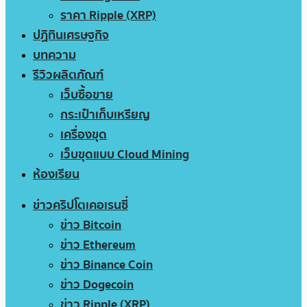
ราคา Ripple (XRP)
ปฏิทินเศรษฐกิจ
บทความ
รีวิวผลิตภัณฑ์
เว็บซื้อขาย
กระเป๋าเก็บเหรียญ
เครื่องขุด
เว็บขุดแบบ Cloud Mining
ห้องเรียน
ข่าวคริปโตเคอเรนซี่
ข่าว Bitcoin
ข่าว Ethereum
ข่าว Binance Coin
ข่าว Dogecoin
ข่าว Ripple (XRP)