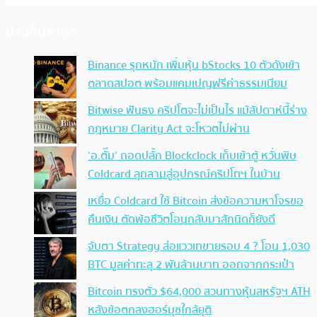
ประเด็นล่าสุด
Binance รุกหนัก เพิ่มหุ้น bStocks 10 ตัวดังเข้า
ตลาดสปอต พร้อมแคมเปญฟรีค่าธรรมเนียม
Bitwise ฟันธง คริปโตจะไม่เป็นไร แม้สัปดาห์นี้ร่าง
กฎหมาย Clarity Act จะโหวตไม่ผ่าน
‘อ.ตั๊ม’ ถอดปลั้ก Blockclock เก็บเข้าตู้ หวั่นพิษ
Coldcard ลุกลามสู่อุปกรณ์คริปโทฯ ในบ้าน
เหยื่อ Coldcard ใช้ Bitcoin ส่งข้อความหาโจรขอ
คืนเงิน ตัดพ้อชีวิตโอนกลับมาสักนิดก็ยังดี
จับตา Strategy ส่อแววเทขายรอบ 4 ? โอน 1,030
BTC มูลค่าทะลุ 2 พันล้านบาท ออกจากกระเป๋า
Bitcoin ทรงตัว $64,000 สวนทางหุ้นสหรัฐฯ ATH
หลังข้อตกลงฮอร์มุซใกล้ยุติ