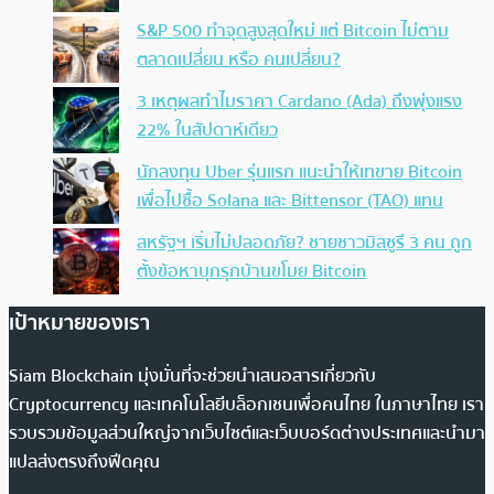
S&P 500 ทำจุดสูงสุดใหม่ แต่ Bitcoin ไม่ตาม
ตลาดเปลี่ยน หรือ คนเปลี่ยน?
3 เหตุผลทำไมราคา Cardano (Ada) ถึงพุ่งแรง
22% ในสัปดาห์เดียว
นักลงทุน Uber รุ่นแรก แนะนำให้เทขาย Bitcoin
เพื่อไปซื้อ Solana และ Bittensor (TAO) แทน
สหรัฐฯ เริ่มไม่ปลอดภัย? ชายชาวมิสซูรี 3 คน ถูก
ตั้งข้อหาบุกรุกบ้านขโมย Bitcoin
เป้าหมายของเรา
Siam Blockchain มุ่งมั่นที่จะช่วยนำเสนอสารเกี่ยวกับ
Cryptocurrency และเทคโนโลยีบล็อกเชนเพื่อคนไทย ในภาษาไทย เรา
รวบรวมข้อมูลส่วนใหญ่จากเว็บไซต์และเว็บบอร์ดต่างประเทศและนำมา
แปลส่งตรงถึงฟีดคุณ