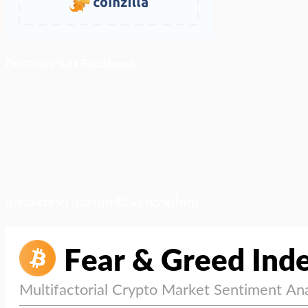
ติดตามเราบน Facebook
สภาวะตลาด (ความกลัว vs ความโลภ)