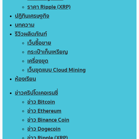
ราคา Ripple (XRP)
ปฏิทินเศรษฐกิจ
บทความ
รีวิวผลิตภัณฑ์
เว็บซื้อขาย
กระเป๋าเก็บเหรียญ
เครื่องขุด
เว็บขุดแบบ Cloud Mining
ห้องเรียน
ข่าวคริปโตเคอเรนซี่
ข่าว Bitcoin
ข่าว Ethereum
ข่าว Binance Coin
ข่าว Dogecoin
ข่าว Ripple (XRP)