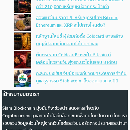
กว่า 210,000 เหรียญหนีจากกระเป๋าเก่า
ส่องแนวโน้มราคา 3 เหรียญคริปโทฯ Bitcoin,
Ethereum และ XRP จะไปทางไหนต่อ?
หลักฐานใหม่ชี้ ผู้ร่วมก่อตั้ง Coldcard อาจสร้าง
บัญชีปลอมเนียนสอดไส้โค้ดตัวเอง
ตื่นตระหนก Coldcard! กระเป๋า Bitcoin ที่
เคลื่อนไหวรายวันพุ่งแตะนิวไฮในรอบ 8 เดือน
ก.ล.ต. ชงเข้ม! จับมือแบงก์ชาติยกระดับการกำกับ
ดูแลธุรกรรม Stablecoin เล็งออกแนวทางปีนี้
เป้าหมายของเรา
Siam Blockchain มุ่งมั่นที่จะช่วยนำเสนอสารเกี่ยวกับ
Cryptocurrency และเทคโนโลยีบล็อกเชนเพื่อคนไทย ในภาษาไทย เรา
รวบรวมข้อมูลส่วนใหญ่จากเว็บไซต์และเว็บบอร์ดต่างประเทศและนำมา