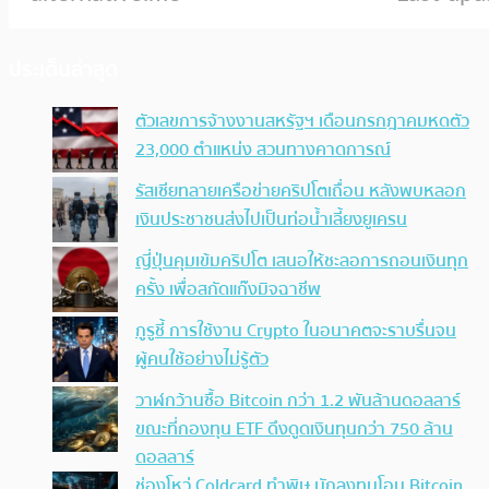
ประเด็นล่าสุด
ตัวเลขการจ้างงานสหรัฐฯ เดือนกรกฎาคมหดตัว
23,000 ตำแหน่ง สวนทางคาดการณ์
รัสเซียทลายเครือข่ายคริปโตเถื่อน หลังพบหลอก
เงินประชาชนส่งไปเป็นท่อน้ำเลี้ยงยูเครน
ญี่ปุ่นคุมเข้มคริปโต เสนอให้ชะลอการถอนเงินทุก
ครั้ง เพื่อสกัดแก๊งมิจฉาชีพ
กูรูชี้ การใช้งาน Crypto ในอนาคตจะราบรื่นจน
ผู้คนใช้อย่างไม่รู้ตัว
วาฬกว้านซื้อ Bitcoin กว่า 1.2 พันล้านดอลลาร์
ขณะที่กองทุน ETF ดึงดูดเงินทุนกว่า 750 ล้าน
ดอลลาร์
ช่องโหว่ Coldcard ทำพิษ นักลงทุนโอน Bitcoin