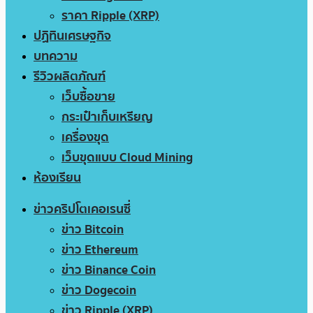
ราคา Ripple (XRP)
ปฏิทินเศรษฐกิจ
บทความ
รีวิวผลิตภัณฑ์
เว็บซื้อขาย
กระเป๋าเก็บเหรียญ
เครื่องขุด
เว็บขุดแบบ Cloud Mining
ห้องเรียน
ข่าวคริปโตเคอเรนซี่
ข่าว Bitcoin
ข่าว Ethereum
ข่าว Binance Coin
ข่าว Dogecoin
ข่าว Ripple (XRP)