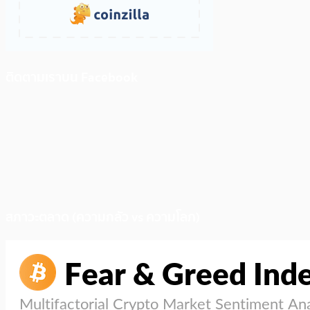
ติดตามเราบน Facebook
สภาวะตลาด (ความกลัว vs ความโลภ)