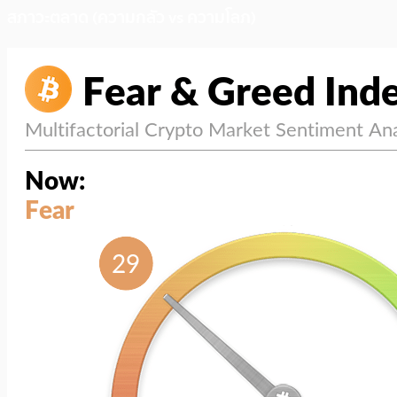
สภาวะตลาด (ความกลัว vs ความโลภ)