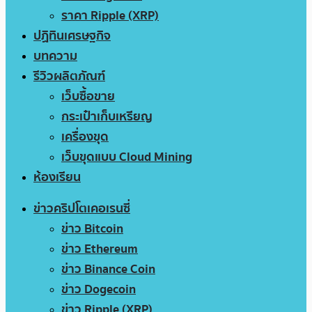
ราคา Ripple (XRP)
ปฏิทินเศรษฐกิจ
บทความ
รีวิวผลิตภัณฑ์
เว็บซื้อขาย
กระเป๋าเก็บเหรียญ
เครื่องขุด
เว็บขุดแบบ Cloud Mining
ห้องเรียน
ข่าวคริปโตเคอเรนซี่
ข่าว Bitcoin
ข่าว Ethereum
ข่าว Binance Coin
ข่าว Dogecoin
ข่าว Ripple (XRP)