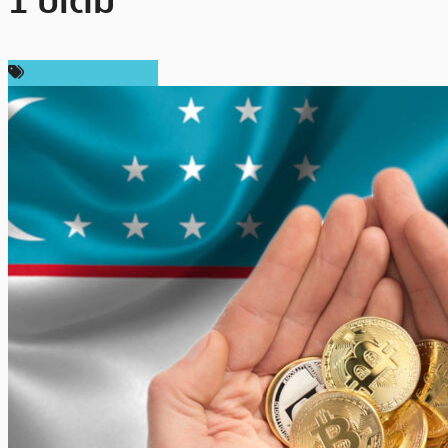
1 ปีเต็ม
กฎหมายและรัฐบาล