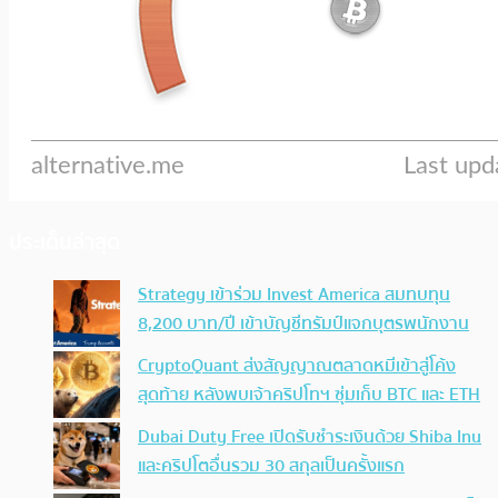
ประเด็นล่าสุด
Strategy เข้าร่วม Invest America สมทบทุน
8,200 บาท/ปี เข้าบัญชีทรัมป์แจกบุตรพนักงาน
CryptoQuant ส่งสัญญาณตลาดหมีเข้าสู่โค้ง
สุดท้าย หลังพบเจ้าคริปโทฯ ซุ่มเก็บ BTC และ ETH
Dubai Duty Free เปิดรับชำระเงินด้วย Shiba Inu
และคริปโตอื่นรวม 30 สกุลเป็นครั้งแรก