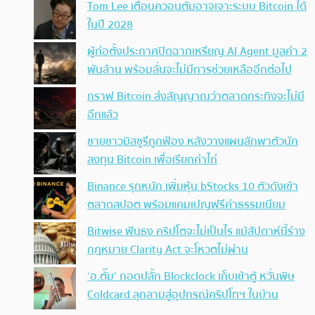
Tom Lee เตือนควอนตัมอาจเจาะระบบ Bitcoin ได้
ในปี 2028
ผู้ก่อตั้งประกาศปิดฉากเหรียญ AI Agent มูลค่า 2
พันล้าน พร้อมลั่นจะไม่มีการช่วยเหลืออีกต่อไป
กราฟ Bitcoin ส่งสัญญาณว่าตลาดกระทิงจะไม่มี
อีกแล้ว
ชายชาวมิสซูรีถูกฟ้อง หลังวางแผนลักพาตัวนัก
ลงทุน Bitcoin เพื่อเรียกค่าไถ่
Binance รุกหนัก เพิ่มหุ้น bStocks 10 ตัวดังเข้า
ตลาดสปอต พร้อมแคมเปญฟรีค่าธรรมเนียม
Bitwise ฟันธง คริปโตจะไม่เป็นไร แม้สัปดาห์นี้ร่าง
กฎหมาย Clarity Act จะโหวตไม่ผ่าน
‘อ.ตั๊ม’ ถอดปลั้ก Blockclock เก็บเข้าตู้ หวั่นพิษ
Coldcard ลุกลามสู่อุปกรณ์คริปโทฯ ในบ้าน