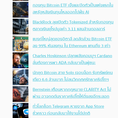
กองทุน Bitcoin ETF เจ๊งและปิดตัวเป็นแห่งแรกใน
สหรัฐหลังเงินทุนไหลออกไปฝั่ง AI
BlackRock ลุยเปิดตัว Tokenized สำหรับกองทุน
ตลาดเงินยุโรปมูลค่า 3.11 แสนล้านดอลลาร์
แบงก์ใหญ่สุดของอิตาลี ลดสัดส่วน Bitcoin ETF
ลง 99% หันลงทุน ใน Ethereum แทนถึง 3 เท่า
Charles Hoskinson ปลุกพลังคอมมูฯ Cardano
ลั่นต้องการพา ADA กลับมาเป็นผู้ชนะ
นักขุด Bitcoin สาย Solo เจอบล็อก รับทรัพย์คน
เดียว 6.6 ล้านบาท ไม่สนวิกฤตศรัทธาคริปโทฯ
Bernstein เตือนหากกฎหมาย CLARITY Act ไม่
ผ่าน อาจกดดันราคาคริปโตให้ดิ่งลงอีกระลอก
ทั่วโลกช็อก Telegram หายจาก App Store
ชั่วคราว ก่อนกลับมาใช้งานได้ปกติ