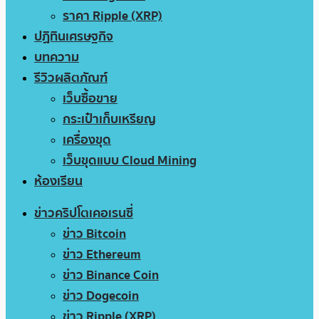
ราคา Ripple (XRP)
ปฏิทินเศรษฐกิจ
บทความ
รีวิวผลิตภัณฑ์
เว็บซื้อขาย
กระเป๋าเก็บเหรียญ
เครื่องขุด
เว็บขุดแบบ Cloud Mining
ห้องเรียน
ข่าวคริปโตเคอเรนซี่
ข่าว Bitcoin
ข่าว Ethereum
ข่าว Binance Coin
ข่าว Dogecoin
ข่าว Ripple (XRP)