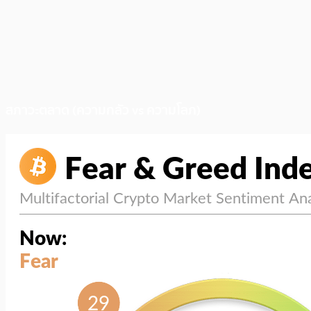
สภาวะตลาด (ความกลัว vs ความโลภ)