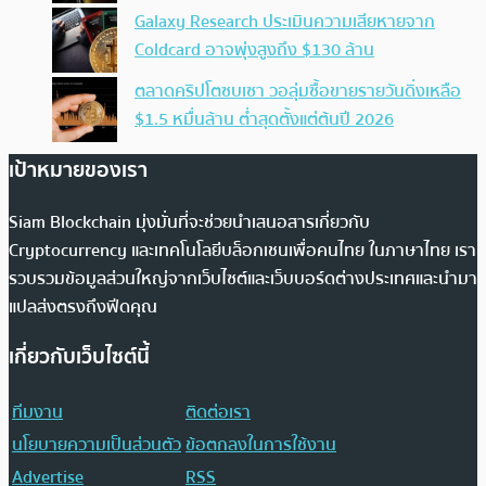
Galaxy Research ประเมินความเสียหายจาก
Coldcard อาจพุ่งสูงถึง $130 ล้าน
ตลาดคริปโตซบเซา วอลุ่มซื้อขายรายวันดิ่งเหลือ
$1.5 หมื่นล้าน ต่ำสุดตั้งแต่ต้นปี 2026
เป้าหมายของเรา
Siam Blockchain มุ่งมั่นที่จะช่วยนำเสนอสารเกี่ยวกับ
Cryptocurrency และเทคโนโลยีบล็อกเชนเพื่อคนไทย ในภาษาไทย เรา
รวบรวมข้อมูลส่วนใหญ่จากเว็บไซต์และเว็บบอร์ดต่างประเทศและนำมา
แปลส่งตรงถึงฟีดคุณ
เกี่ยวกับเว็บไซต์นี้
ทีมงาน
ติดต่อเรา
นโยบายความเป็นส่วนตัว
ข้อตกลงในการใช้งาน
Advertise
RSS