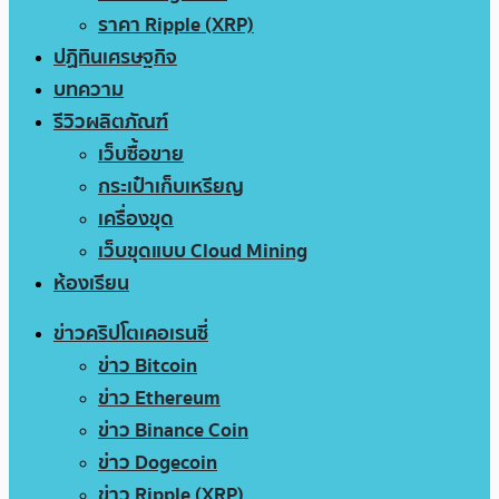
ราคา Ripple (XRP)
ปฏิทินเศรษฐกิจ
บทความ
รีวิวผลิตภัณฑ์
เว็บซื้อขาย
กระเป๋าเก็บเหรียญ
เครื่องขุด
เว็บขุดแบบ Cloud Mining
ห้องเรียน
ข่าวคริปโตเคอเรนซี่
ข่าว Bitcoin
ข่าว Ethereum
ข่าว Binance Coin
ข่าว Dogecoin
ข่าว Ripple (XRP)