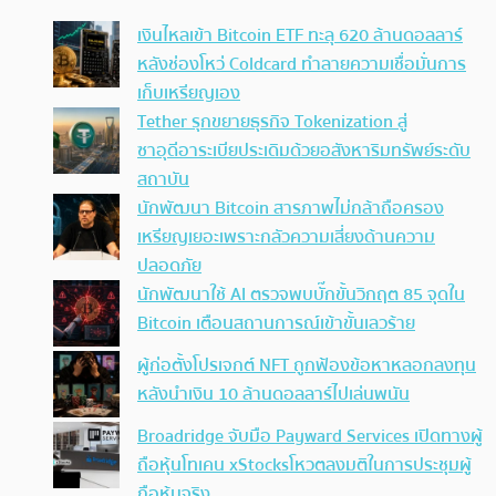
เงินไหลเข้า Bitcoin ETF ทะลุ 620 ล้านดอลลาร์
หลังช่องโหว่ Coldcard ทำลายความเชื่อมั่นการ
เก็บเหรียญเอง
Tether รุกขยายธุรกิจ Tokenization สู่
ซาอุดีอาระเบียประเดิมด้วยอสังหาริมทรัพย์ระดับ
สถาบัน
นักพัฒนา Bitcoin สารภาพไม่กล้าถือครอง
เหรียญเยอะเพราะกลัวความเสี่ยงด้านความ
ปลอดภัย
นักพัฒนาใช้ AI ตรวจพบบั๊กขั้นวิกฤต 85 จุดใน
Bitcoin เตือนสถานการณ์เข้าขั้นเลวร้าย
ผู้ก่อตั้งโปรเจกต์ NFT ถูกฟ้องข้อหาหลอกลงทุน
หลังนำเงิน 10 ล้านดอลลาร์ไปเล่นพนัน
Broadridge จับมือ Payward Services เปิดทางผู้
ถือหุ้นโทเคน xStocksโหวตลงมติในการประชุมผู้
ถือหุ้นจริง