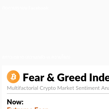
ติดตามเราบน Facebook
สภาวะตลาด (ความกลัว vs ความโลภ)