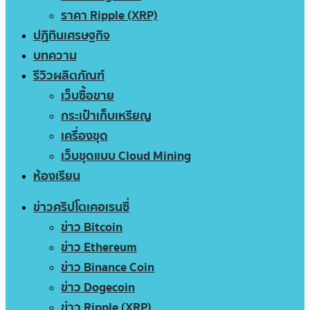
ราคา Ripple (XRP)
ปฏิทินเศรษฐกิจ
บทความ
รีวิวผลิตภัณฑ์
เว็บซื้อขาย
กระเป๋าเก็บเหรียญ
เครื่องขุด
เว็บขุดแบบ Cloud Mining
ห้องเรียน
ข่าวคริปโตเคอเรนซี่
ข่าว Bitcoin
ข่าว Ethereum
ข่าว Binance Coin
ข่าว Dogecoin
ข่าว Ripple (XRP)