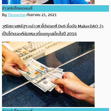
ข่าวคริปโตเคอเรนซี่
By
Thongchai
กันยายน 21, 2021
วุฒิสภาสหรัฐฯ กล่าวหาโปรเจกต์ Defi ชื่อดัง MakerDAO ว่า
เป็นโปรเจกต์ล้มเหลวที่เคยถูกแฮ็กในปี 2016