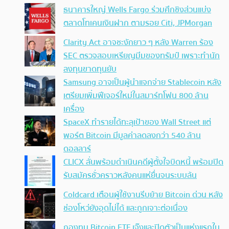
ธนาคารใหญ่ Wells Fargo ร่วมศึกชิงส่วนแบ่ง
ตลาดโทเคนเงินฝาก ตามรอย Citi, JPMorgan
Clarity Act อาจชะงักยาว ๆ หลัง Warren ร้อง
SEC ตรวจสอบเหรียญมีมของทรัมป์ เพราะทำนัก
ลงทุนขาดทุนยับ
Samsung อาจเป็นผู้นำแจกจ่าย Stablecoin หลัง
เตรียมเพิ่มฟีเจอร์ใหม่ในสมาร์ทโฟน 800 ล้าน
เครื่อง
SpaceX ทำรายได้ทะลุเป้าของ Wall Street แต่
พอร์ต Bitcoin มีมูลค่าลดลงกว่า 540 ล้าน
ดอลลาร์
CLICX ลั่นพร้อมดำเนินคดีผู้ตั้งใจบิดหนี้ พร้อมปิด
รับสมัครชั่วคราวหลังคนแห่ยื่นจนระบบล้น
Coldcard เตือนผู้ใช้งานรีบย้าย Bitcoin ด่วน หลัง
ช่องโหว่ยังอุดไม่ได้ และถูกเจาะต่อเนื่อง
กองทุน Bitcoin ETF เจ๊งและปิดตัวเป็นแห่งแรกใน