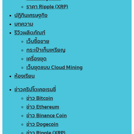
ราคา Ripple (XRP)
ปฏิทินเศรษฐกิจ
บทความ
รีวิวผลิตภัณฑ์
เว็บซื้อขาย
กระเป๋าเก็บเหรียญ
เครื่องขุด
เว็บขุดแบบ Cloud Mining
ห้องเรียน
ข่าวคริปโตเคอเรนซี่
ข่าว Bitcoin
ข่าว Ethereum
ข่าว Binance Coin
ข่าว Dogecoin
ข่าว Ripple (XRP)