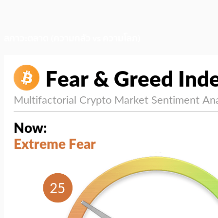
สภาวะตลาด (ความกลัว vs ความโลภ)