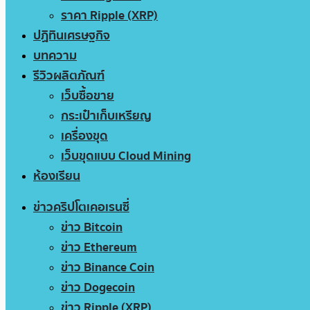
ราคา Ripple (XRP)
ปฏิทินเศรษฐกิจ
บทความ
รีวิวผลิตภัณฑ์
เว็บซื้อขาย
กระเป๋าเก็บเหรียญ
เครื่องขุด
เว็บขุดแบบ Cloud Mining
ห้องเรียน
ข่าวคริปโตเคอเรนซี่
ข่าว Bitcoin
ข่าว Ethereum
ข่าว Binance Coin
ข่าว Dogecoin
ข่าว Ripple (XRP)