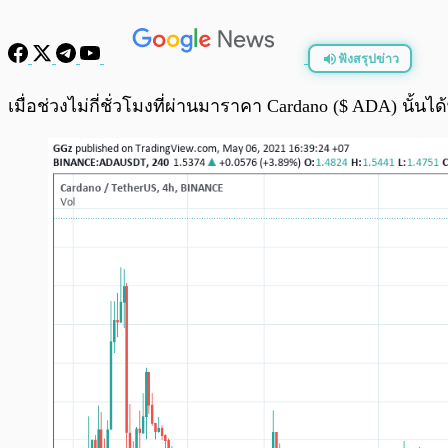
ฟังสรุปข่าว
พร้อมเล่น
เมื่อช่วงไม่กี่ชั่วโมงที่ผ่านมาราคา Cardano ($ ADA) นั้นได