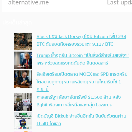
ประเด็นล่าสุด
Block ของ Jack Dorsey ช้อน Bitcoin เพิ่ม 234
BTC ดันยอดถือครองรวมแตะ 9,117 BTC
Trump ย้ำจุดยืน Bitcoin “เป็นสิ่งดีสำหรับสหรัฐฯ”
เพราะช่วยลดแรงกดดันต่อเงินดอลลาร์
รัสเซียเตรียมเปิดตลาด MOEX และ SPB เทรดคริป
โตอย่างถูกกฎหมายหลังกฎหมายใหม่เริ่มใช้ 1
ก.ย. นี้
ศาลสหรัฐฯ สั่งอายัดทรัพย์ $1,500 ล้าน หลัง
Bybit ฟ้องเกาหลีเหนือและกลุ่ม Lazarus
เปิดบัญชี Bitkub ง่ายขึ้นอีกขั้น ยืนยันตัวตนผ่าน
ThaID ได้แล้ว