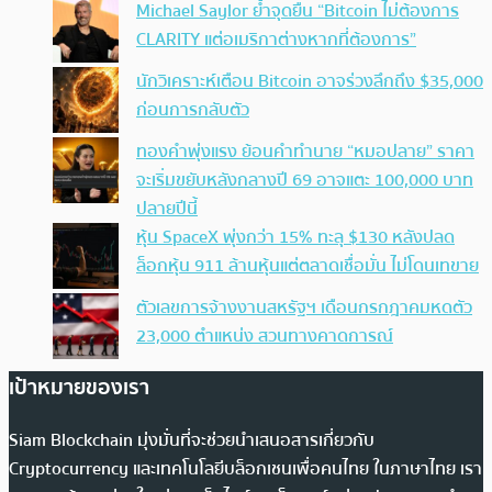
Michael Saylor ย้ำจุดยืน “Bitcoin ไม่ต้องการ
CLARITY แต่อเมริกาต่างหากที่ต้องการ”
นักวิเคราะห์เตือน Bitcoin อาจร่วงลึกถึง $35,000
ก่อนการกลับตัว
ทองคำพุ่งแรง ย้อนคำทำนาย “หมอปลาย” ราคา
จะเริ่มขยับหลังกลางปี 69 อาจแตะ 100,000 บาท
ปลายปีนี้
หุ้น SpaceX พุ่งกว่า 15% ทะลุ $130 หลังปลด
ล็อกหุ้น 911 ล้านหุ้นแต่ตลาดเชื่อมั่น ไม่โดนเทขาย
ตัวเลขการจ้างงานสหรัฐฯ เดือนกรกฎาคมหดตัว
23,000 ตำแหน่ง สวนทางคาดการณ์
เป้าหมายของเรา
Siam Blockchain มุ่งมั่นที่จะช่วยนำเสนอสารเกี่ยวกับ
Cryptocurrency และเทคโนโลยีบล็อกเชนเพื่อคนไทย ในภาษาไทย เรา