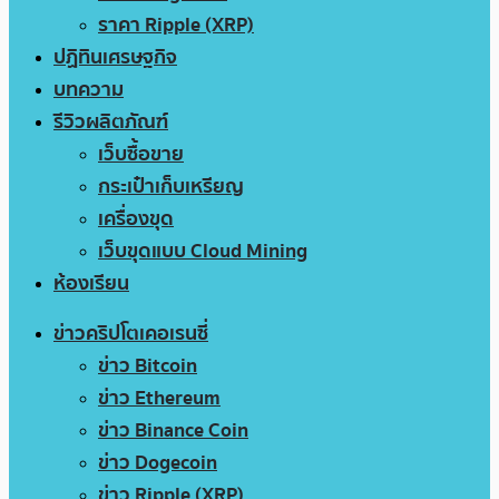
ราคา Ripple (XRP)
ปฏิทินเศรษฐกิจ
บทความ
รีวิวผลิตภัณฑ์
เว็บซื้อขาย
กระเป๋าเก็บเหรียญ
เครื่องขุด
เว็บขุดแบบ Cloud Mining
ห้องเรียน
ข่าวคริปโตเคอเรนซี่
ข่าว Bitcoin
ข่าว Ethereum
ข่าว Binance Coin
ข่าว Dogecoin
ข่าว Ripple (XRP)