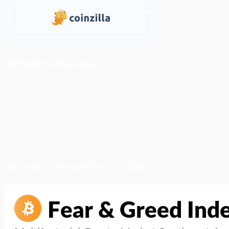
ติดตามเราบน Facebook
สภาวะตลาด (ความกลัว vs ความโลภ)