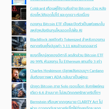
Coldcard เตือนผู้ใช้งานรีบย้าย Bitcoin ด่วน หลัง
ช่องโหว่ยังอุดไม่ได้ และถูกเจาะต่อเนื่อง
กองทุน Bitcoin ETF เจ๊งและปิดตัวเป็นแห่งแรกใน
สหรัฐหลังเงินทุนไหลออกไปฝั่ง AI
BlackRock ลุยเปิดตัว Tokenized สำหรับกองทุน
ตลาดเงินยุโรปมูลค่า 3.11 แสนล้านดอลลาร์
แบงก์ใหญ่สุดของอิตาลี ลดสัดส่วน Bitcoin ETF
ลง 99% หันลงทุน ใน Ethereum แทนถึง 3 เท่า
Charles Hoskinson ปลุกพลังคอมมูฯ Cardano
ลั่นต้องการพา ADA กลับมาเป็นผู้ชนะ
นักขุด Bitcoin สาย Solo เจอบล็อก รับทรัพย์คน
เดียว 6.6 ล้านบาท ไม่สนวิกฤตศรัทธาคริปโทฯ
Bernstein เตือนหากกฎหมาย CLARITY Act ไม่
ผ่าน อาจกดดันราคาคริปโตให้ดิ่งลงอีกระลอก