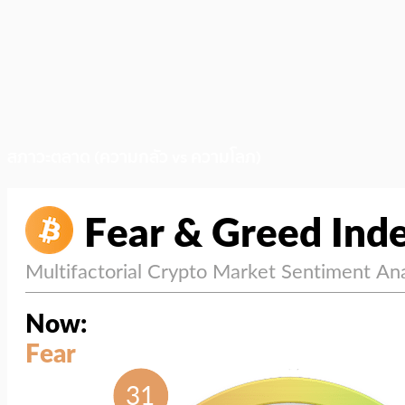
สภาวะตลาด (ความกลัว vs ความโลภ)