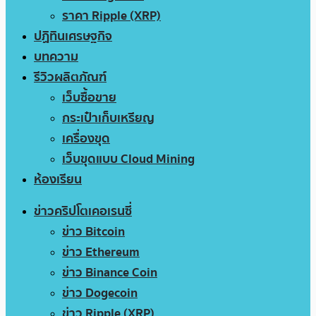
ราคา Ripple (XRP)
ปฏิทินเศรษฐกิจ
บทความ
รีวิวผลิตภัณฑ์
เว็บซื้อขาย
กระเป๋าเก็บเหรียญ
เครื่องขุด
เว็บขุดแบบ Cloud Mining
ห้องเรียน
ข่าวคริปโตเคอเรนซี่
ข่าว Bitcoin
ข่าว Ethereum
ข่าว Binance Coin
ข่าว Dogecoin
ข่าว Ripple (XRP)