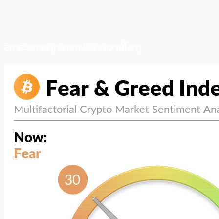
สภาวะตลาด (ความกลัว vs ความโลภ)