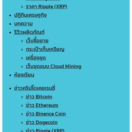
ราคา Ripple (XRP)
ปฏิทินเศรษฐกิจ
บทความ
รีวิวผลิตภัณฑ์
เว็บซื้อขาย
กระเป๋าเก็บเหรียญ
เครื่องขุด
เว็บขุดแบบ Cloud Mining
ห้องเรียน
ข่าวคริปโตเคอเรนซี่
ข่าว Bitcoin
ข่าว Ethereum
ข่าว Binance Coin
ข่าว Dogecoin
ข่าว Ripple (XRP)