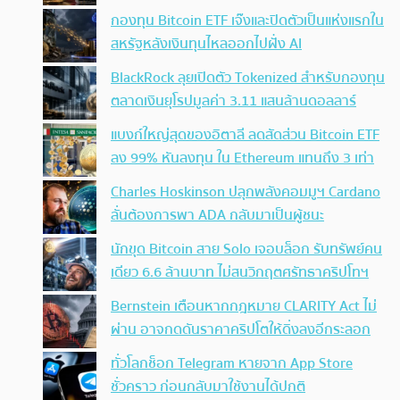
กองทุน Bitcoin ETF เจ๊งและปิดตัวเป็นแห่งแรกใน
สหรัฐหลังเงินทุนไหลออกไปฝั่ง AI
BlackRock ลุยเปิดตัว Tokenized สำหรับกองทุน
ตลาดเงินยุโรปมูลค่า 3.11 แสนล้านดอลลาร์
แบงก์ใหญ่สุดของอิตาลี ลดสัดส่วน Bitcoin ETF
ลง 99% หันลงทุน ใน Ethereum แทนถึง 3 เท่า
Charles Hoskinson ปลุกพลังคอมมูฯ Cardano
ลั่นต้องการพา ADA กลับมาเป็นผู้ชนะ
นักขุด Bitcoin สาย Solo เจอบล็อก รับทรัพย์คน
เดียว 6.6 ล้านบาท ไม่สนวิกฤตศรัทธาคริปโทฯ
Bernstein เตือนหากกฎหมาย CLARITY Act ไม่
ผ่าน อาจกดดันราคาคริปโตให้ดิ่งลงอีกระลอก
ทั่วโลกช็อก Telegram หายจาก App Store
ชั่วคราว ก่อนกลับมาใช้งานได้ปกติ