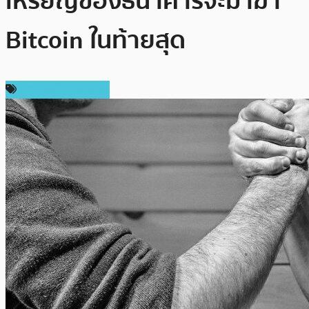
เหรียญของธนาคารจะมาฆ่า
Bitcoin ในท้ายสุด
ข่าวคริปโตเคอเรนซี่