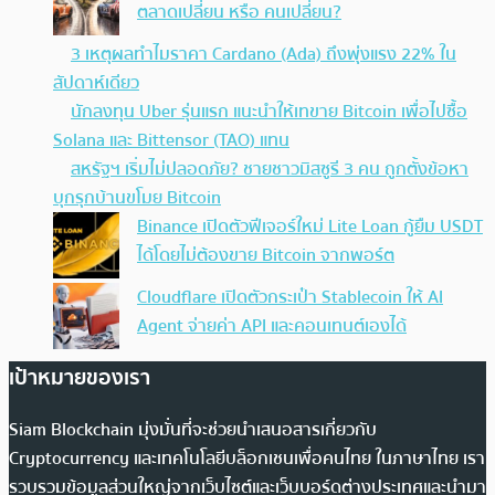
ตลาดเปลี่ยน หรือ คนเปลี่ยน?
3 เหตุผลทำไมราคา Cardano (Ada) ถึงพุ่งแรง
22% ในสัปดาห์เดียว
นักลงทุน Uber รุ่นแรก แนะนำให้เทขาย Bitcoin เพื่อไปซื้อ
Solana และ Bittensor (TAO) แทน
สหรัฐฯ เริ่มไม่ปลอดภัย? ชายชาวมิสซูรี 3 คน ถูก
ตั้งข้อหาบุกรุกบ้านขโมย Bitcoin
Binance เปิดตัวฟีเจอร์ใหม่ Lite Loan กู้ยืม USDT
ได้โดยไม่ต้องขาย Bitcoin จากพอร์ต
Cloudflare เปิดตัวกระเป๋า Stablecoin ให้ AI
Agent จ่ายค่า API และคอนเทนต์เองได้
เป้าหมายของเรา
Siam Blockchain มุ่งมั่นที่จะช่วยนำเสนอสารเกี่ยวกับ
Cryptocurrency และเทคโนโลยีบล็อกเชนเพื่อคนไทย ในภาษาไทย เรา