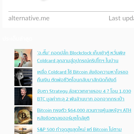
ประเด็นล่าสุด
‘อ.ตั๊ม’ ถอดปลั้ก Blockclock เก็บเข้าตู้ หวั่นพิษ
Coldcard ลุกลามสู่อุปกรณ์คริปโทฯ ในบ้าน
เหยื่อ Coldcard ใช้ Bitcoin ส่งข้อความหาโจรขอ
คืนเงิน ตัดพ้อชีวิตโอนกลับมาสักนิดก็ยังดี
จับตา Strategy ส่อแววเทขายรอบ 4 ? โอน 1,030
BTC มูลค่าทะลุ 2 พันล้านบาท ออกจากกระเป๋า
Bitcoin ทรงตัว $64,000 สวนทางหุ้นสหรัฐฯ ATH
หลังข้อตกลงฮอร์มุซใกล้ยุติ
S&P 500 ทำจุดสูงสุดใหม่ แต่ Bitcoin ไม่ตาม