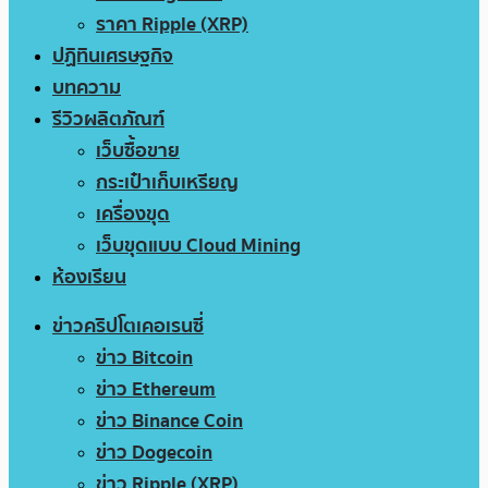
ราคา Ripple (XRP)
ปฏิทินเศรษฐกิจ
บทความ
รีวิวผลิตภัณฑ์
เว็บซื้อขาย
กระเป๋าเก็บเหรียญ
เครื่องขุด
เว็บขุดแบบ Cloud Mining
ห้องเรียน
ข่าวคริปโตเคอเรนซี่
ข่าว Bitcoin
ข่าว Ethereum
ข่าว Binance Coin
ข่าว Dogecoin
ข่าว Ripple (XRP)