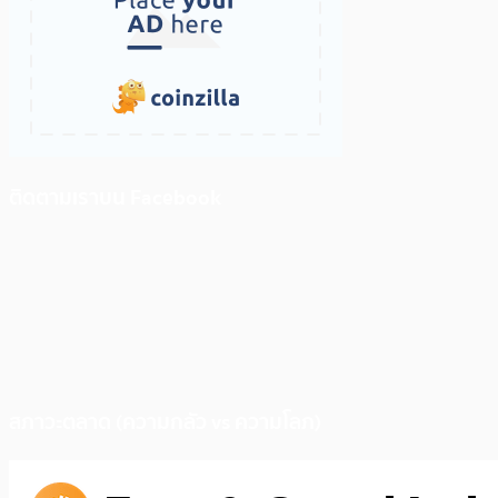
ติดตามเราบน Facebook
สภาวะตลาด (ความกลัว vs ความโลภ)