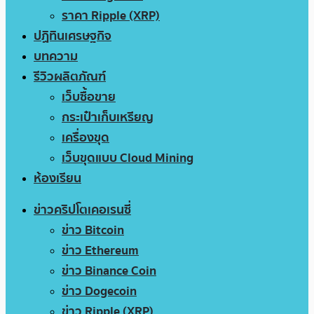
ราคา Ripple (XRP)
ปฏิทินเศรษฐกิจ
บทความ
รีวิวผลิตภัณฑ์
เว็บซื้อขาย
กระเป๋าเก็บเหรียญ
เครื่องขุด
เว็บขุดแบบ Cloud Mining
ห้องเรียน
ข่าวคริปโตเคอเรนซี่
ข่าว Bitcoin
ข่าว Ethereum
ข่าว Binance Coin
ข่าว Dogecoin
ข่าว Ripple (XRP)