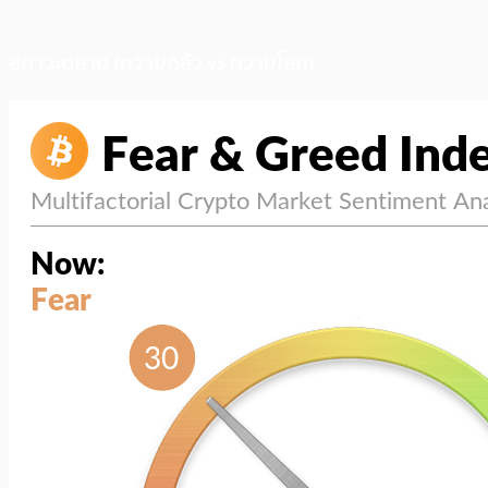
สภาวะตลาด (ความกลัว vs ความโลภ)