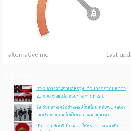
ประเด็นล่าสุด
ตัวเลขการจ้างงานสหรัฐฯ เดือนกรกฎาคมหดตัว
23,000 ตำแหน่ง สวนทางคาดการณ์
รัสเซียทลายเครือข่ายคริปโตเถื่อน หลังพบหลอก
เงินประชาชนส่งไปเป็นท่อน้ำเลี้ยงยูเครน
ญี่ปุ่นคุมเข้มคริปโต เสนอให้ชะลอการถอนเงินทุก