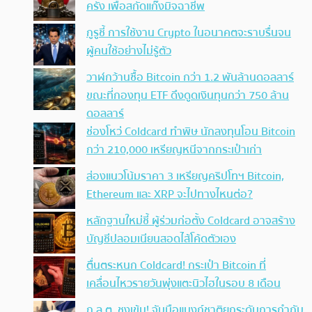
ครั้ง เพื่อสกัดแก๊งมิจฉาชีพ
กูรูชี้ การใช้งาน Crypto ในอนาคตจะราบรื่นจน
ผู้คนใช้อย่างไม่รู้ตัว
วาฬกว้านซื้อ Bitcoin กว่า 1.2 พันล้านดอลลาร์
ขณะที่กองทุน ETF ดึงดูดเงินทุนกว่า 750 ล้าน
ดอลลาร์
ช่องโหว่ Coldcard ทำพิษ นักลงทุนโอน Bitcoin
กว่า 210,000 เหรียญหนีจากกระเป๋าเก่า
ส่องแนวโน้มราคา 3 เหรียญคริปโทฯ Bitcoin,
Ethereum และ XRP จะไปทางไหนต่อ?
หลักฐานใหม่ชี้ ผู้ร่วมก่อตั้ง Coldcard อาจสร้าง
บัญชีปลอมเนียนสอดไส้โค้ดตัวเอง
ตื่นตระหนก Coldcard! กระเป๋า Bitcoin ที่
เคลื่อนไหวรายวันพุ่งแตะนิวไฮในรอบ 8 เดือน
ก.ล.ต. ชงเข้ม! จับมือแบงก์ชาติยกระดับการกำกับ