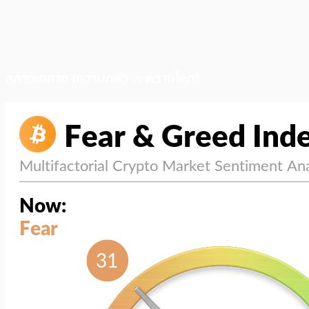
สภาวะตลาด (ความกลัว vs ความโลภ)