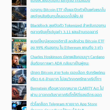
ช่องโหว่ยังอุดไม่ได้ และถูกเจาะต่อเนื่อง
กองทุน Bitcoin ETF เจ๊งและปิดตัวเป็นแห่งแรกใน
สหรัฐหลังเงินทุนไหลออกไปฝั่ง AI
BlackRock ลุยเปิดตัว Tokenized สำหรับกองทุน
ตลาดเงินยุโรปมูลค่า 3.11 แสนล้านดอลลาร์
แบงก์ใหญ่สุดของอิตาลี ลดสัดส่วน Bitcoin ETF
ลง 99% หันลงทุน ใน Ethereum แทนถึง 3 เท่า
Charles Hoskinson ปลุกพลังคอมมูฯ Cardano
ลั่นต้องการพา ADA กลับมาเป็นผู้ชนะ
นักขุด Bitcoin สาย Solo เจอบล็อก รับทรัพย์คน
เดียว 6.6 ล้านบาท ไม่สนวิกฤตศรัทธาคริปโทฯ
Bernstein เตือนหากกฎหมาย CLARITY Act ไม่
ผ่าน อาจกดดันราคาคริปโตให้ดิ่งลงอีกระลอก
ทั่วโลกช็อก Telegram หายจาก App Store