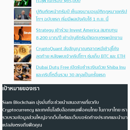
ทะลุผ่านกรอบ $65,000
ปูตินตัดหน้าทรัมป์ เซ็นลงนามอนุมัติกฎหมายคริป
โทฯ ฉบับแรก เริ่มมีผลบังคับใช้ 1 ก.ย. นี้
Strategy เข้าร่วม Invest America สมทบทุน
8,200 บาท/ปี เข้าบัญชีทรัมป์แจกบุตรพนักงาน
CryptoQuant ส่งสัญญาณตลาดหมีเข้าสู่โค้ง
สุดท้าย หลังพบเจ้าคริปโทฯ ซุ่มเก็บ BTC และ ETH
Dubai Duty Free เปิดรับชำระเงินด้วย Shiba Inu
และคริปโตอื่นรวม 30 สกุลเป็นครั้งแรก
เป้าหมายของเรา
Siam Blockchain มุ่งมั่นที่จะช่วยนำเสนอสารเกี่ยวกับ
Cryptocurrency และเทคโนโลยีบล็อกเชนเพื่อคนไทย ในภาษาไทย เรา
รวบรวมข้อมูลส่วนใหญ่จากเว็บไซต์และเว็บบอร์ดต่างประเทศและนำมา
แปลส่งตรงถึงฟีดคุณ