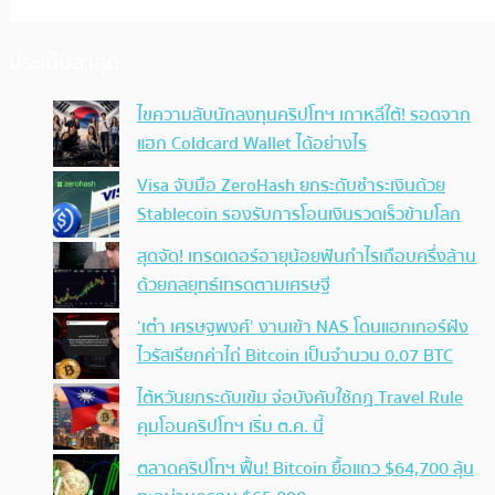
ประเด็นล่าสุด
ไขความลับนักลงทุนคริปโทฯ เกาหลีใต้! รอดจาก
แฮก Coldcard Wallet ได้อย่างไร
Visa จับมือ ZeroHash ยกระดับชำระเงินด้วย
Stablecoin รองรับการโอนเงินรวดเร็วข้ามโลก
สุดจัด! เทรดเดอร์อายุน้อยฟันกำไรเกือบครึ่งล้าน
ด้วยกลยุทธ์เทรดตามเศรษฐี
‘เต๋า เศรษฐพงศ์’ งานเข้า NAS โดนแฮกเกอร์ฝัง
ไวรัสเรียกค่าไถ่ Bitcoin เป็นจำนวน 0.07 BTC
ไต้หวันยกระดับเข้ม จ่อบังคับใช้กฏ Travel Rule
คุมโอนคริปโทฯ เริ่ม ต.ค. นี้
ตลาดคริปโทฯ ฟื้น! Bitcoin ยื้อแถว $64,700 ลุ้น