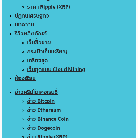
ราคา Ripple (XRP)
ปฏิทินเศรษฐกิจ
บทความ
รีวิวผลิตภัณฑ์
เว็บซื้อขาย
กระเป๋าเก็บเหรียญ
เครื่องขุด
เว็บขุดแบบ Cloud Mining
ห้องเรียน
ข่าวคริปโตเคอเรนซี่
ข่าว Bitcoin
ข่าว Ethereum
ข่าว Binance Coin
ข่าว Dogecoin
ข่าว Ripple (XRP)