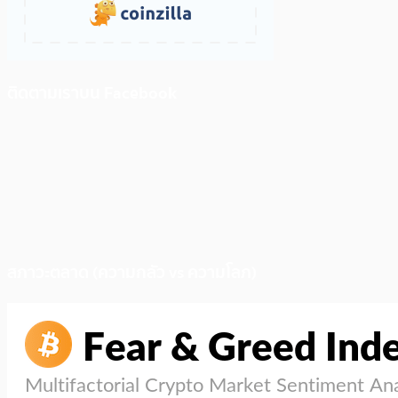
ติดตามเราบน Facebook
สภาวะตลาด (ความกลัว vs ความโลภ)