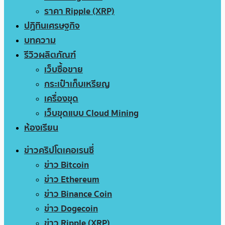
ราคา Ripple (XRP)
ปฏิทินเศรษฐกิจ
บทความ
รีวิวผลิตภัณฑ์
เว็บซื้อขาย
กระเป๋าเก็บเหรียญ
เครื่องขุด
เว็บขุดแบบ Cloud Mining
ห้องเรียน
ข่าวคริปโตเคอเรนซี่
ข่าว Bitcoin
ข่าว Ethereum
ข่าว Binance Coin
ข่าว Dogecoin
ข่าว Ripple (XRP)