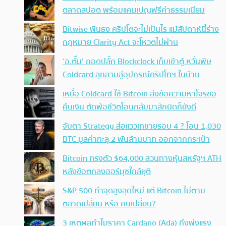
ตลาดสปอต พร้อมแคมเปญฟรีค่าธรรมเนียม
Bitwise ฟันธง คริปโตจะไม่เป็นไร แม้สัปดาห์นี้ร่าง
กฎหมาย Clarity Act จะโหวตไม่ผ่าน
‘อ.ตั๊ม’ ถอดปลั้ก Blockclock เก็บเข้าตู้ หวั่นพิษ
Coldcard ลุกลามสู่อุปกรณ์คริปโทฯ ในบ้าน
เหยื่อ Coldcard ใช้ Bitcoin ส่งข้อความหาโจรขอ
คืนเงิน ตัดพ้อชีวิตโอนกลับมาสักนิดก็ยังดี
จับตา Strategy ส่อแววเทขายรอบ 4 ? โอน 1,030
BTC มูลค่าทะลุ 2 พันล้านบาท ออกจากกระเป๋า
Bitcoin ทรงตัว $64,000 สวนทางหุ้นสหรัฐฯ ATH
หลังข้อตกลงฮอร์มุซใกล้ยุติ
S&P 500 ทำจุดสูงสุดใหม่ แต่ Bitcoin ไม่ตาม
ตลาดเปลี่ยน หรือ คนเปลี่ยน?
3 เหตุผลทำไมราคา Cardano (Ada) ถึงพุ่งแรง