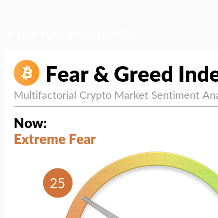
สภาวะตลาด (ความกลัว vs ความโลภ)