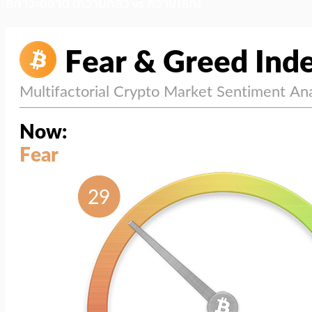
สภาวะตลาด (ความกลัว vs ความโลภ)