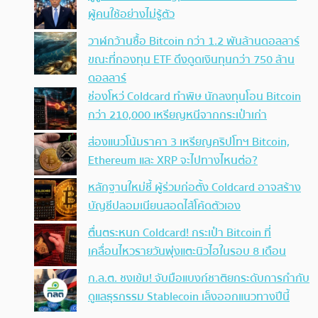
ผู้คนใช้อย่างไม่รู้ตัว
วาฬกว้านซื้อ Bitcoin กว่า 1.2 พันล้านดอลลาร์
ขณะที่กองทุน ETF ดึงดูดเงินทุนกว่า 750 ล้าน
ดอลลาร์
ช่องโหว่ Coldcard ทำพิษ นักลงทุนโอน Bitcoin
กว่า 210,000 เหรียญหนีจากกระเป๋าเก่า
ส่องแนวโน้มราคา 3 เหรียญคริปโทฯ Bitcoin,
Ethereum และ XRP จะไปทางไหนต่อ?
หลักฐานใหม่ชี้ ผู้ร่วมก่อตั้ง Coldcard อาจสร้าง
บัญชีปลอมเนียนสอดไส้โค้ดตัวเอง
ตื่นตระหนก Coldcard! กระเป๋า Bitcoin ที่
เคลื่อนไหวรายวันพุ่งแตะนิวไฮในรอบ 8 เดือน
ก.ล.ต. ชงเข้ม! จับมือแบงก์ชาติยกระดับการกำกับ
ดูแลธุรกรรม Stablecoin เล็งออกแนวทางปีนี้