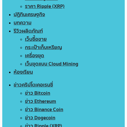
ราคา Ripple (XRP)
ปฏิทินเศรษฐกิจ
บทความ
รีวิวผลิตภัณฑ์
เว็บซื้อขาย
กระเป๋าเก็บเหรียญ
เครื่องขุด
เว็บขุดแบบ Cloud Mining
ห้องเรียน
ข่าวคริปโตเคอเรนซี่
ข่าว Bitcoin
ข่าว Ethereum
ข่าว Binance Coin
ข่าว Dogecoin
ข่าว Ripple (XRP)