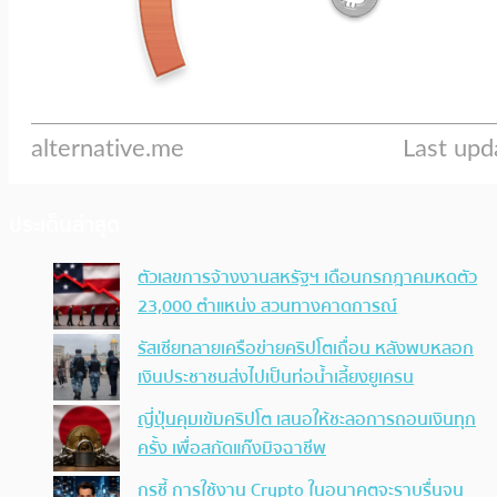
ประเด็นล่าสุด
ตัวเลขการจ้างงานสหรัฐฯ เดือนกรกฎาคมหดตัว
23,000 ตำแหน่ง สวนทางคาดการณ์
รัสเซียทลายเครือข่ายคริปโตเถื่อน หลังพบหลอก
เงินประชาชนส่งไปเป็นท่อน้ำเลี้ยงยูเครน
ญี่ปุ่นคุมเข้มคริปโต เสนอให้ชะลอการถอนเงินทุก
ครั้ง เพื่อสกัดแก๊งมิจฉาชีพ
กูรูชี้ การใช้งาน Crypto ในอนาคตจะราบรื่นจน