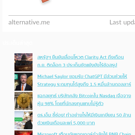
ประเด็นล่าสุด
สหรัฐฯ ยืนยันเลื่อนโหวต Clarity Act ถึงเดือน
ก.ย. ติดล็อก 3 ประเด็นขัดแย้งยังไร้ข้อสรุป
Michael Saylor ยอมรับ ChatGPT มีส่วนช่วยให้
Strategy ระดมทุนได้สูงถึง 1.5 หมื่นล้านดอลลาร์
แฉกลยุทธ์ บริษัทคลัง Bitcoinใน Nasdaq เจือจาง
หุ้น 98% โดยที่นักลงทุนแทบไม่รู้ตัว
ดร.เอ็ม ชี้ช่อง! ทำอย่างไรให้มีเงินเกษียณ 50 ล้าน
ด้วยเงินเดือนละแค่ 5,000 บาท
Microsoft เตือนภัยแฮกเกอร์กำลังใช้ BNB Chain