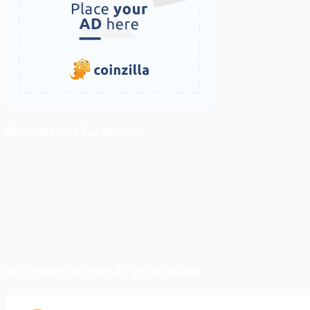
ติดตามเราบน Facebook
สภาวะตลาด (ความกลัว vs ความโลภ)