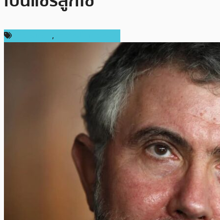
เป็นแชร์ลูกโซ่
ข่าว Bitcoin
,
ข่าวคริปโตเคอเรนซี่