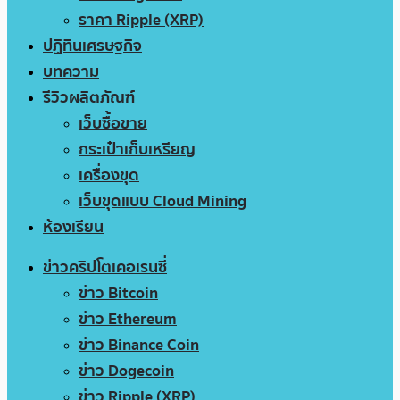
ราคา Ripple (XRP)
ปฏิทินเศรษฐกิจ
บทความ
รีวิวผลิตภัณฑ์
เว็บซื้อขาย
กระเป๋าเก็บเหรียญ
เครื่องขุด
เว็บขุดแบบ Cloud Mining
ห้องเรียน
ข่าวคริปโตเคอเรนซี่
ข่าว Bitcoin
ข่าว Ethereum
ข่าว Binance Coin
ข่าว Dogecoin
ข่าว Ripple (XRP)