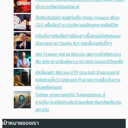
เป็นฐานทัพปล่อยมัลแวร์
ศึกชิงบัลลังก์! แม่ผู้ก่อตั้ง Ondo Finance ฟ้อง
CEO เพื่อยึดอำนาจบริหารหลังลูกชายเสียชีวิต
ทรัมป์เอาจริง สั่งทำเนียบขาวรื้อเกณฑ์จริยธรรม
ดันกฎหมาย Clarity Act ปลดล็อกคริปโทฯ
Jim Cramer เทขาย Bitcoin เพราะกลัวภัยควอน
ตัม แต่ราคากลับพุ่งทะลุ 65,000 ดอลลาร์อีกครั้ง
เงินไหลเข้า Bitcoin ETF ทะลุ 620 ล้านดอลลาร์
หลังช่องโหว่ Coldcard ทำลายความเชื่อมั่นการ
เก็บเหรียญเอง
Tether รุกขยายธุรกิจ Tokenization สู่
ซาอุดีอาระเบียประเดิมด้วยอสังหาริมทรัพย์ระดับ
สถาบัน
เป้าหมายของเรา