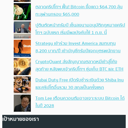
ตลาดคริปโทฯ ฟื้น! Bitcoin ยื้อแถว $64,700 ลุ้น
ทะลุผ่านกรอบ $65,000
ปูตินตัดหน้าทรัมป์ เซ็นลงนามอนุมัติกฎหมายคริป
โทฯ ฉบับแรก เริ่มมีผลบังคับใช้ 1 ก.ย. นี้
Strategy เข้าร่วม Invest America สมทบทุน
8,200 บาท/ปี เข้าบัญชีทรัมป์แจกบุตรพนักงาน
CryptoQuant ส่งสัญญาณตลาดหมีเข้าสู่โค้ง
สุดท้าย หลังพบเจ้าคริปโทฯ ซุ่มเก็บ BTC และ ETH
Dubai Duty Free เปิดรับชำระเงินด้วย Shiba Inu
และคริปโตอื่นรวม 30 สกุลเป็นครั้งแรก
Tom Lee เตือนควอนตัมอาจเจาะระบบ Bitcoin ได้
ในปี 2028
เป้าหมายของเรา