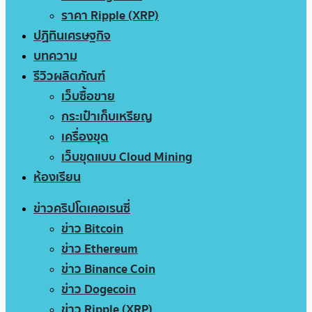
ราคา Ripple (XRP)
ปฏิทินเศรษฐกิจ
บทความ
รีวิวผลิตภัณฑ์
เว็บซื้อขาย
กระเป๋าเก็บเหรียญ
เครื่องขุด
เว็บขุดแบบ Cloud Mining
ห้องเรียน
ข่าวคริปโตเคอเรนซี่
ข่าว Bitcoin
ข่าว Ethereum
ข่าว Binance Coin
ข่าว Dogecoin
ข่าว Ripple (XRP)