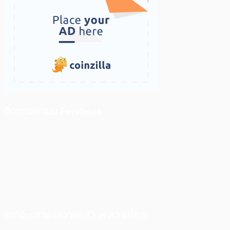
ติดตามเราบน Facebook
สภาวะตลาด (ความกลัว vs ความโลภ)