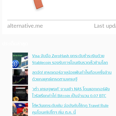
ประเด็นล่าสุด
Visa จับมือ ZeroHash ยกระดับชำระเงินด้วย
Stablecoin รองรับการโอนเงินรวดเร็วข้ามโลก
สุดจัด! เทรดเดอร์อายุน้อยฟันกำไรเกือบครึ่งล้าน
ด้วยกลยุทธ์เทรดตามเศรษฐี
‘เต๋า เศรษฐพงศ์’ งานเข้า NAS โดนแฮกเกอร์ฝัง
ไวรัสเรียกค่าไถ่ Bitcoin เป็นจำนวน 0.07 BTC
ไต้หวันยกระดับเข้ม จ่อบังคับใช้กฏ Travel Rule
คุมโอนคริปโทฯ เริ่ม ต.ค. นี้