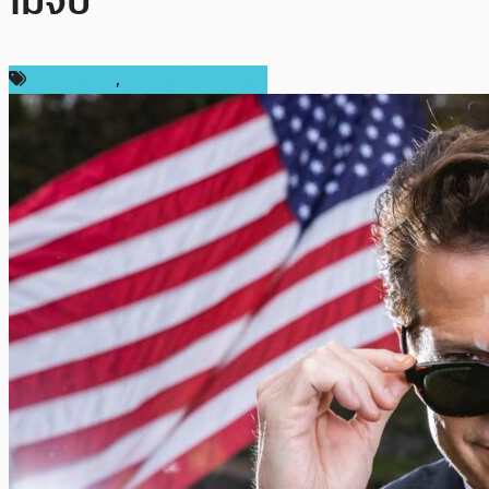
ไม่จบ
ข่าว Bitcoin
,
ข่าวคริปโตเคอเรนซี่