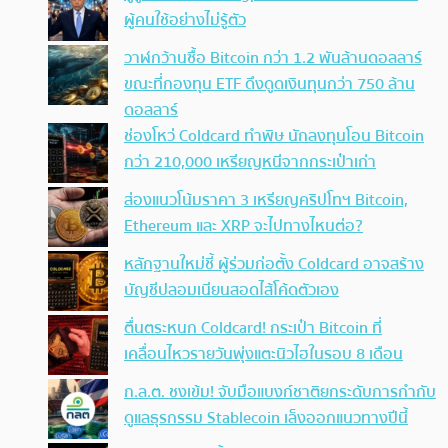
ผู้คนใช้อย่างไม่รู้ตัว
วาฬกว้านซื้อ Bitcoin กว่า 1.2 พันล้านดอลลาร์
ขณะที่กองทุน ETF ดึงดูดเงินทุนกว่า 750 ล้าน
ดอลลาร์
ช่องโหว่ Coldcard ทำพิษ นักลงทุนโอน Bitcoin
กว่า 210,000 เหรียญหนีจากกระเป๋าเก่า
ส่องแนวโน้มราคา 3 เหรียญคริปโทฯ Bitcoin,
Ethereum และ XRP จะไปทางไหนต่อ?
หลักฐานใหม่ชี้ ผู้ร่วมก่อตั้ง Coldcard อาจสร้าง
บัญชีปลอมเนียนสอดไส้โค้ดตัวเอง
ตื่นตระหนก Coldcard! กระเป๋า Bitcoin ที่
เคลื่อนไหวรายวันพุ่งแตะนิวไฮในรอบ 8 เดือน
ก.ล.ต. ชงเข้ม! จับมือแบงก์ชาติยกระดับการกำกับ
ดูแลธุรกรรม Stablecoin เล็งออกแนวทางปีนี้