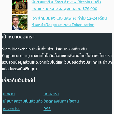
จับตาแนวต้านชี้ชะตา! กราฟ Bitcoin ก่อตัว
แพทเทิร์นกระทิง จ่อพุ่งทดสอบ $76,000
เจาะลึกมุมมอง CIO Bitwise ทำไม 12-24 เดือน
ข้างหน้าคือ ยุคทองของ Tokenization
เป้าหมายของเรา
Siam Blockchain มุ่งมั่นที่จะช่วยนำเสนอสารเกี่ยวกับ
Cryptocurrency และเทคโนโลยีบล็อกเชนเพื่อคนไทย ในภาษาไทย เรา
รวบรวมข้อมูลส่วนใหญ่จากเว็บไซต์และเว็บบอร์ดต่างประเทศและนำมา
แปลส่งตรงถึงฟีดคุณ
เกี่ยวกับเว็บไซต์นี้
ทีมงาน
ติดต่อเรา
นโยบายความเป็นส่วนตัว
ข้อตกลงในการใช้งาน
Advertise
RSS