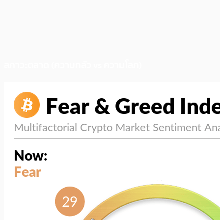
สภาวะตลาด (ความกลัว vs ความโลภ)