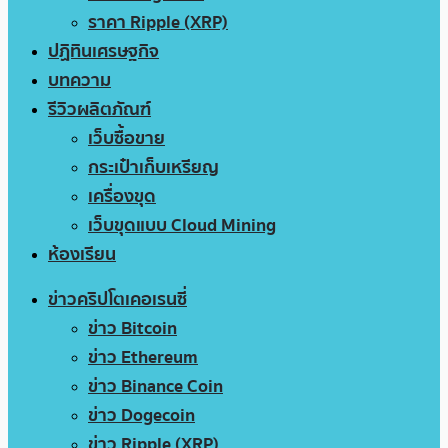
ราคา Ripple (XRP)
ปฏิทินเศรษฐกิจ
บทความ
รีวิวผลิตภัณฑ์
เว็บซื้อขาย
กระเป๋าเก็บเหรียญ
เครื่องขุด
เว็บขุดแบบ Cloud Mining
ห้องเรียน
ข่าวคริปโตเคอเรนซี่
ข่าว Bitcoin
ข่าว Ethereum
ข่าว Binance Coin
ข่าว Dogecoin
ข่าว Ripple (XRP)