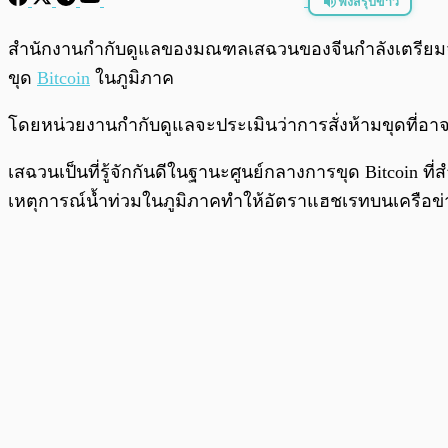
ฟังสรุปข่าว
พร้อมเล่น
สำนักงานกำกับดูแลของมณฑลเสฉวนของจีนกำลังเตรียมจัดการ
ขุด
Bitcoin
ในภูมิภาค
โดยหน่วยงานกำกับดูแลจะประเมินว่าการสั่งห้ามขุดที่อา
เสฉวนเป็นที่รู้จักกันดีในฐานะศูนย์กลางการขุด Bitcoin ที
เหตุการณ์น้ำท่วมในภูมิภาคทำให้อัตราแฮชเรทบนเครือข่า