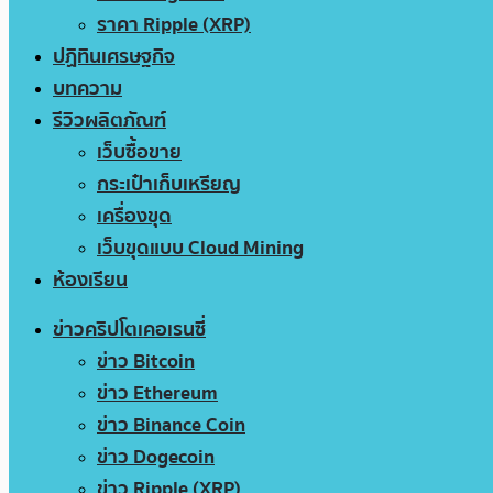
ราคา Ripple (XRP)
ปฏิทินเศรษฐกิจ
บทความ
รีวิวผลิตภัณฑ์
เว็บซื้อขาย
กระเป๋าเก็บเหรียญ
เครื่องขุด
เว็บขุดแบบ Cloud Mining
ห้องเรียน
ข่าวคริปโตเคอเรนซี่
ข่าว Bitcoin
ข่าว Ethereum
ข่าว Binance Coin
ข่าว Dogecoin
ข่าว Ripple (XRP)