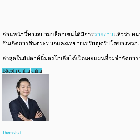
ก่อนหน้านี้ทางสยามบล็อกเชนได้มีการ
รายงาน
แล้วว่า หน
จีนเกิดการตื่นตระหนกและเทขายเหรียญคริปโตของพวก
ล่าสุดในสัปดาห์นี้มองโกเลียได้เปิดเผยแผนที่จะจำกัดกา
Bitcoin China
china
Thongchai