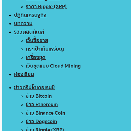
ราคา Ripple (XRP)
ปฏิทินเศรษฐกิจ
บทความ
รีวิวผลิตภัณฑ์
เว็บซื้อขาย
กระเป๋าเก็บเหรียญ
เครื่องขุด
เว็บขุดแบบ Cloud Mining
ห้องเรียน
ข่าวคริปโตเคอเรนซี่
ข่าว Bitcoin
ข่าว Ethereum
ข่าว Binance Coin
ข่าว Dogecoin
ข่าว Ripple (XRP)