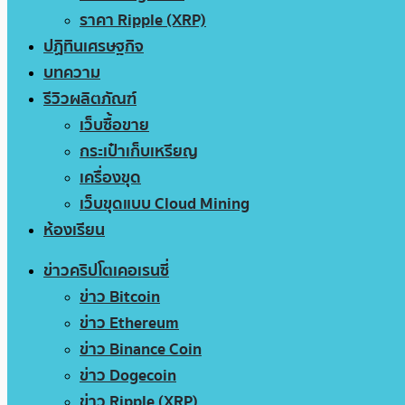
ราคา Ripple (XRP)
ปฏิทินเศรษฐกิจ
บทความ
รีวิวผลิตภัณฑ์
เว็บซื้อขาย
กระเป๋าเก็บเหรียญ
เครื่องขุด
เว็บขุดแบบ Cloud Mining
ห้องเรียน
ข่าวคริปโตเคอเรนซี่
ข่าว Bitcoin
ข่าว Ethereum
ข่าว Binance Coin
ข่าว Dogecoin
ข่าว Ripple (XRP)