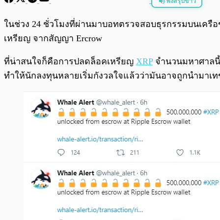
ฟังสรุปข่าว
พร้อมเล่น
ในช่วง 24 ชั่วโมงที่ผ่านมาบอทตรวจสอบธุรกรรมบนเครือ
เหรียญ จากสัญญา Ercrow
ที่น่าสนใจก็คือการปลดล็อคเหรียญ
XRP
จำนวนมหาศาลนี้ดูเ
ทำให้นักลงทุนหลายเริ่มกังวลใจแล้วว่ามันอาจถูกนำมา