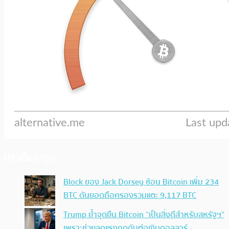
ประเด็นล่าสุด
Block ของ Jack Dorsey ช้อน Bitcoin เพิ่ม 234
BTC ดันยอดถือครองรวมแตะ 9,117 BTC
Trump ย้ำจุดยืน Bitcoin “เป็นสิ่งดีสำหรับสหรัฐฯ”
เพราะช่วยลดแรงกดดันต่อเงินดอลลาร์