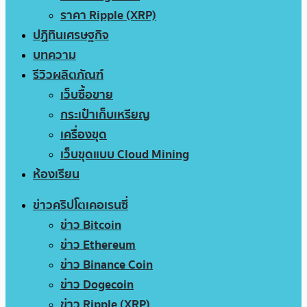
ราคา Ripple (XRP)
ปฏิทินเศรษฐกิจ
บทความ
รีวิวผลิตภัณฑ์
เว็บซื้อขาย
กระเป๋าเก็บเหรียญ
เครื่องขุด
เว็บขุดแบบ Cloud Mining
ห้องเรียน
ข่าวคริปโตเคอเรนซี่
ข่าว Bitcoin
ข่าว Ethereum
ข่าว Binance Coin
ข่าว Dogecoin
ข่าว Ripple (XRP)