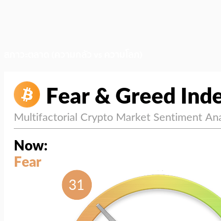
สภาวะตลาด (ความกลัว vs ความโลภ)