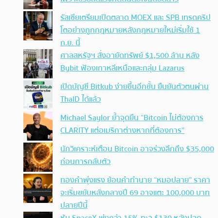
รัสเซียเตรียมเปิดตลาด MOEX และ SPB เทรดคริป
โตอย่างถูกกฎหมายหลังกฎหมายใหม่เริ่มใช้ 1
ก.ย. นี้
ศาลสหรัฐฯ สั่งอายัดทรัพย์ $1,500 ล้าน หลัง
Bybit ฟ้องเกาหลีเหนือและกลุ่ม Lazarus
เปิดบัญชี Bitkub ง่ายขึ้นอีกขั้น ยืนยันตัวตนผ่าน
ThaID ได้แล้ว
Michael Saylor ย้ำจุดยืน “Bitcoin ไม่ต้องการ
CLARITY แต่อเมริกาต่างหากที่ต้องการ”
นักวิเคราะห์เตือน Bitcoin อาจร่วงลึกถึง $35,000
ก่อนการกลับตัว
ทองคำพุ่งแรง ย้อนคำทำนาย “หมอปลาย” ราคา
จะเริ่มขยับหลังกลางปี 69 อาจแตะ 100,000 บาท
ปลายปีนี้