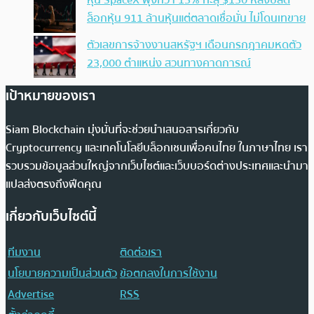
หุ้น SpaceX พุ่งกว่า 15% ทะลุ $130 หลังปลด
ล็อกหุ้น 911 ล้านหุ้นแต่ตลาดเชื่อมั่น ไม่โดนเทขาย
ตัวเลขการจ้างงานสหรัฐฯ เดือนกรกฎาคมหดตัว
23,000 ตำแหน่ง สวนทางคาดการณ์
เป้าหมายของเรา
Siam Blockchain มุ่งมั่นที่จะช่วยนำเสนอสารเกี่ยวกับ
Cryptocurrency และเทคโนโลยีบล็อกเชนเพื่อคนไทย ในภาษาไทย เรา
รวบรวมข้อมูลส่วนใหญ่จากเว็บไซต์และเว็บบอร์ดต่างประเทศและนำมา
แปลส่งตรงถึงฟีดคุณ
เกี่ยวกับเว็บไซต์นี้
ทีมงาน
ติดต่อเรา
นโยบายความเป็นส่วนตัว
ข้อตกลงในการใช้งาน
Advertise
RSS