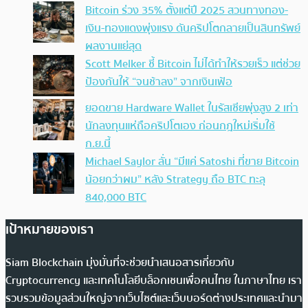
Bitcoin ร่วง 35% ตั้งแต่ปี 2025 สวนทางทอง-
เงิน-ทองแดงพุ่งแรง ดันคริปโตกลายเป็นสินทรัพย์
ผลงานแย่สุด
Scott Melker ชี้ Bitcoin ไม่ได้ทำให้รวยเร็ว แต่ช่วย
ป้องกันให้ “จนช้าลง” จากเงินเฟ้อ
ยอดขาย Hardware Wallet ในรัสเซียพุ่งสูง 2 เท่า
นักลงทุนแห่ถือคริปโตเอง ก่อนกฎใหม่เริ่มใช้
ก.ย.นี้
Michael Saylor ลั่น “มีแค่ Satoshi ที่ขาย Bitcoin
น้อยกว่าผม” หลัง Strategy ถือ BTC ทะลุ
840,000 BTC
เป้าหมายของเรา
Siam Blockchain มุ่งมั่นที่จะช่วยนำเสนอสารเกี่ยวกับ
Cryptocurrency และเทคโนโลยีบล็อกเชนเพื่อคนไทย ในภาษาไทย เรา
รวบรวมข้อมูลส่วนใหญ่จากเว็บไซต์และเว็บบอร์ดต่างประเทศและนำมา