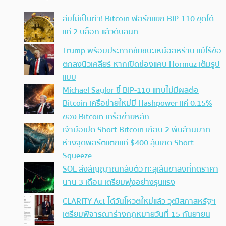
ล่มไม่เป็นท่า! Bitcoin ฟอร์กแยก BIP-110 ขุดได้
แค่ 2 บล็อก แล้วดับสนิท
Trump พร้อมประกาศชัยชนะเหนืออิหร่าน แม้ไร้ข้อ
ตกลงนิวเคลียร์ หากเปิดช่องแคบ Hormuz เต็มรูป
แบบ
Michael Saylor ชี้ BIP-110 แทบไม่มีผลต่อ
Bitcoin เครือข่ายใหม่มี Hashpower แค่ 0.15%
ของ Bitcoin เครือข่ายหลัก
เจ้ามือเปิด Short Bitcoin เกือบ 2 พันล้านบาท
ห่างจุดพอร์ตแตกแค่ $400 ลุ้นเกิด Short
Squeeze
SOL ส่งสัญญาณกลับตัว ทะลุเส้นขาลงที่กดราคา
นาน 3 เดือน เตรียมพุ่งอย่างรุนแรง
CLARITY Act ได้วันโหวตใหม่แล้ว วุฒิสภาสหรัฐฯ
เตรียมพิจารณาร่างกฎหมายวันที่ 15 กันยายน