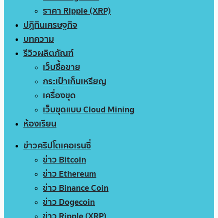
ราคา Ripple (XRP)
ปฏิทินเศรษฐกิจ
บทความ
รีวิวผลิตภัณฑ์
เว็บซื้อขาย
กระเป๋าเก็บเหรียญ
เครื่องขุด
เว็บขุดแบบ Cloud Mining
ห้องเรียน
ข่าวคริปโตเคอเรนซี่
ข่าว Bitcoin
ข่าว Ethereum
ข่าว Binance Coin
ข่าว Dogecoin
ข่าว Ripple (XRP)