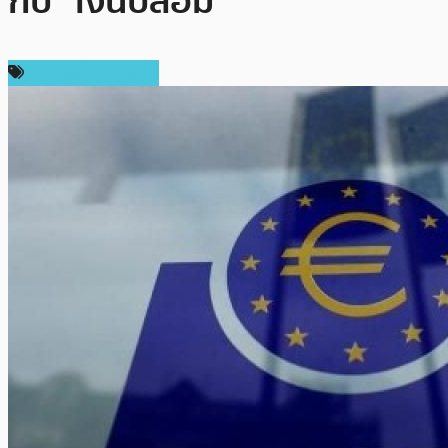
กับ “เงินปลอม”
ข่าวคริปโตเคอเรนซี่