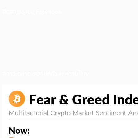
ติดตามเราบน Facebook
สภาวะตลาด (ความกลัว vs ความโลภ)