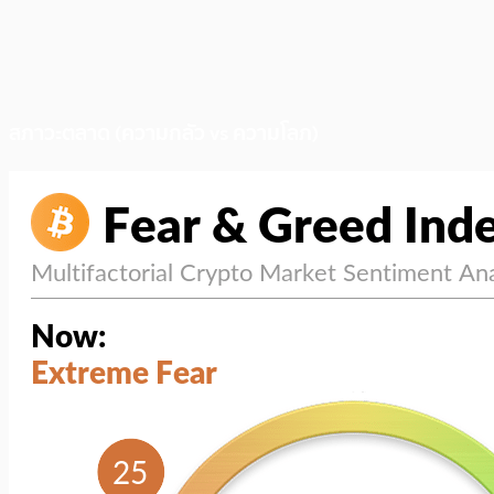
สภาวะตลาด (ความกลัว vs ความโลภ)