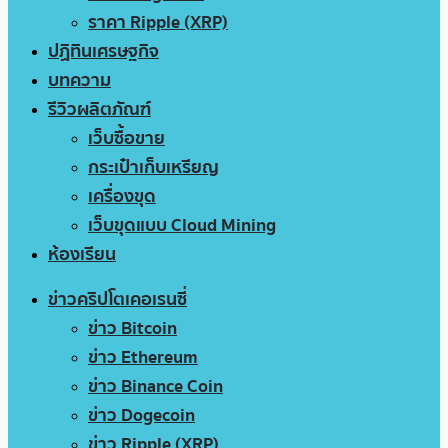
ราคา Ripple (XRP)
ปฏิทินเศรษฐกิจ
บทความ
รีวิวผลิตภัณฑ์
เว็บซื้อขาย
กระเป๋าเก็บเหรียญ
เครื่องขุด
เว็บขุดแบบ Cloud Mining
ห้องเรียน
ข่าวคริปโตเคอเรนซี่
ข่าว Bitcoin
ข่าว Ethereum
ข่าว Binance Coin
ข่าว Dogecoin
ข่าว Ripple (XRP)