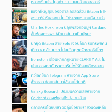
ตลาดเงินยุโรปมูลค่า 3.11 แสนล้านดอลลาร์
แบงก์ใหญ่สุดของอิตาลี ลดสัดส่วน Bitcoin ETF
ลง 99% หันลงทุน ใน Ethereum แทนถึง 3 เท่า
Charles Hoskinson ปลุกพลังคอมมูฯ Cardano
ลั่นต้องการพา ADA กลับมาเป็นผู้ชนะ
นักขุด Bitcoin สาย Solo เจอบล็อก รับทรัพย์คน
เดียว 6.6 ล้านบาท ไม่สนวิกฤตศรัทธาคริปโทฯ
Bernstein เตือนหากกฎหมาย CLARITY Act ไม่
ผ่าน อาจกดดันราคาคริปโตให้ดิ่งลงอีกระลอก
ทั่วโลกช็อก Telegram หายจาก App Store
ชั่วคราว ก่อนกลับมาใช้งานได้ปกติ
Galaxy Research ประเมินความเสียหายจาก
Coldcard อาจพุ่งสูงถึง $130 ล้าน
ตลาดคริปโตซบเซา วอลุ่มซื้อขายรายวันดิ่งเหลือ