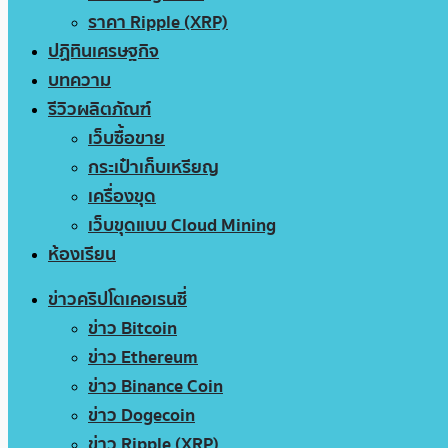
ราคา Ripple (XRP)
ปฏิทินเศรษฐกิจ
บทความ
รีวิวผลิตภัณฑ์
เว็บซื้อขาย
กระเป๋าเก็บเหรียญ
เครื่องขุด
เว็บขุดแบบ Cloud Mining
ห้องเรียน
ข่าวคริปโตเคอเรนซี่
ข่าว Bitcoin
ข่าว Ethereum
ข่าว Binance Coin
ข่าว Dogecoin
ข่าว Ripple (XRP)