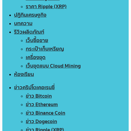
ราคา Ripple (XRP)
ปฏิทินเศรษฐกิจ
บทความ
รีวิวผลิตภัณฑ์
เว็บซื้อขาย
กระเป๋าเก็บเหรียญ
เครื่องขุด
เว็บขุดแบบ Cloud Mining
ห้องเรียน
ข่าวคริปโตเคอเรนซี่
ข่าว Bitcoin
ข่าว Ethereum
ข่าว Binance Coin
ข่าว Dogecoin
ข่าว Ripple (XRP)