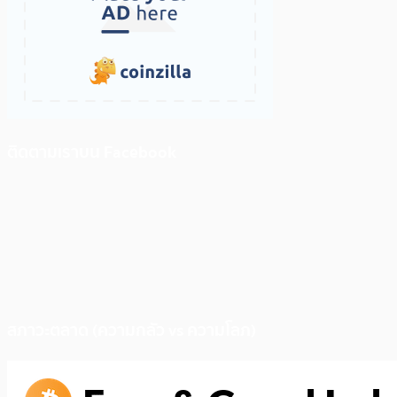
ติดตามเราบน Facebook
สภาวะตลาด (ความกลัว vs ความโลภ)