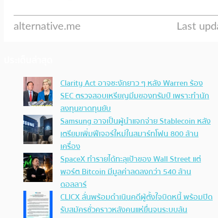
ประเด็นล่าสุด
Clarity Act อาจชะงักยาว ๆ หลัง Warren ร้อง
SEC ตรวจสอบเหรียญมีมของทรัมป์ เพราะทำนัก
ลงทุนขาดทุนยับ
Samsung อาจเป็นผู้นำแจกจ่าย Stablecoin หลัง
เตรียมเพิ่มฟีเจอร์ใหม่ในสมาร์ทโฟน 800 ล้าน
เครื่อง
SpaceX ทำรายได้ทะลุเป้าของ Wall Street แต่
พอร์ต Bitcoin มีมูลค่าลดลงกว่า 540 ล้าน
ดอลลาร์
CLICX ลั่นพร้อมดำเนินคดีผู้ตั้งใจบิดหนี้ พร้อมปิด
รับสมัครชั่วคราวหลังคนแห่ยื่นจนระบบล้น