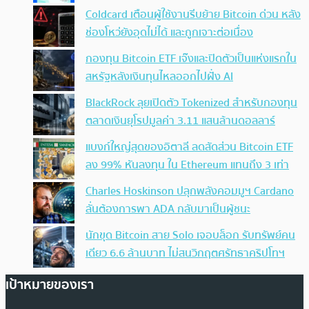
Coldcard เตือนผู้ใช้งานรีบย้าย Bitcoin ด่วน หลัง
ช่องโหว่ยังอุดไม่ได้ และถูกเจาะต่อเนื่อง
กองทุน Bitcoin ETF เจ๊งและปิดตัวเป็นแห่งแรกใน
สหรัฐหลังเงินทุนไหลออกไปฝั่ง AI
BlackRock ลุยเปิดตัว Tokenized สำหรับกองทุน
ตลาดเงินยุโรปมูลค่า 3.11 แสนล้านดอลลาร์
แบงก์ใหญ่สุดของอิตาลี ลดสัดส่วน Bitcoin ETF
ลง 99% หันลงทุน ใน Ethereum แทนถึง 3 เท่า
Charles Hoskinson ปลุกพลังคอมมูฯ Cardano
ลั่นต้องการพา ADA กลับมาเป็นผู้ชนะ
นักขุด Bitcoin สาย Solo เจอบล็อก รับทรัพย์คน
เดียว 6.6 ล้านบาท ไม่สนวิกฤตศรัทธาคริปโทฯ
เป้าหมายของเรา