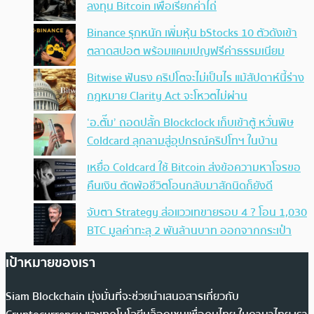
ลงทุน Bitcoin เพื่อเรียกค่าไถ่
Binance รุกหนัก เพิ่มหุ้น bStocks 10 ตัวดังเข้า
ตลาดสปอต พร้อมแคมเปญฟรีค่าธรรมเนียม
Bitwise ฟันธง คริปโตจะไม่เป็นไร แม้สัปดาห์นี้ร่าง
กฎหมาย Clarity Act จะโหวตไม่ผ่าน
‘อ.ตั๊ม’ ถอดปลั้ก Blockclock เก็บเข้าตู้ หวั่นพิษ
Coldcard ลุกลามสู่อุปกรณ์คริปโทฯ ในบ้าน
เหยื่อ Coldcard ใช้ Bitcoin ส่งข้อความหาโจรขอ
คืนเงิน ตัดพ้อชีวิตโอนกลับมาสักนิดก็ยังดี
จับตา Strategy ส่อแววเทขายรอบ 4 ? โอน 1,030
BTC มูลค่าทะลุ 2 พันล้านบาท ออกจากกระเป๋า
เป้าหมายของเรา
Siam Blockchain มุ่งมั่นที่จะช่วยนำเสนอสารเกี่ยวกับ