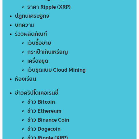
ราคา Ripple (XRP)
ปฏิทินเศรษฐกิจ
บทความ
รีวิวผลิตภัณฑ์
เว็บซื้อขาย
กระเป๋าเก็บเหรียญ
เครื่องขุด
เว็บขุดแบบ Cloud Mining
ห้องเรียน
ข่าวคริปโตเคอเรนซี่
ข่าว Bitcoin
ข่าว Ethereum
ข่าว Binance Coin
ข่าว Dogecoin
ข่าว Ripple (XRP)