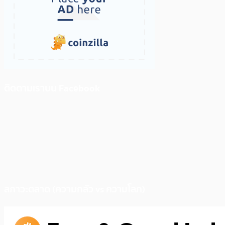
ติดตามเราบน Facebook
สภาวะตลาด (ความกลัว vs ความโลภ)